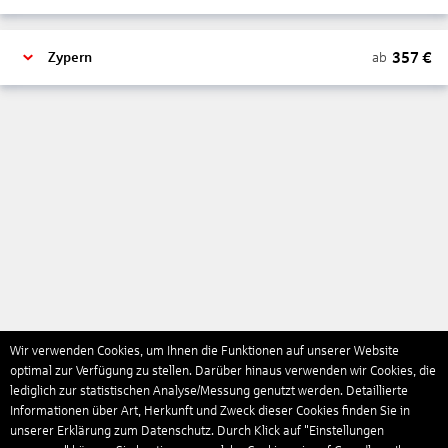
357
€
ab
Zypern
Wir verwenden Cookies, um Ihnen die Funktionen auf unserer Website
optimal zur Verfügung zu stellen. Darüber hinaus verwenden wir Cookies, die
lediglich zur statistischen Analyse/Messung genutzt werden. Detaillierte
Informationen über Art, Herkunft und Zweck dieser Cookies finden Sie in
unserer Erklärung zum Datenschutz. Durch Klick auf "Einstellungen