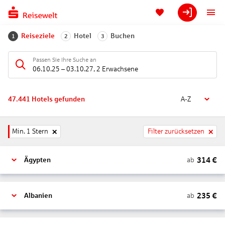
Reiseziele
Hotel
Buchen
1
2
3
Passen Sie Ihre Suche an
06.10.25
–
03.10.27
,
2 Erwachsene
47.441
Hotels gefunden
A-Z
Min. 1 Stern
Filter zurücksetzen
314
€
ab
Ägypten
235
€
ab
Albanien