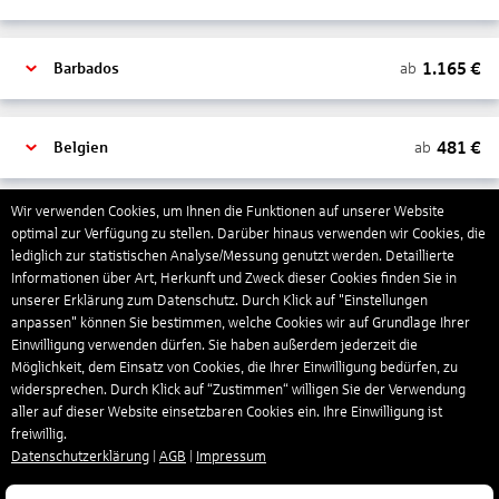
1.165
€
ab
Barbados
481
€
ab
Belgien
Wir verwenden Cookies, um Ihnen die Funktionen auf unserer Website
2.000
€
ab
Bonaire, Sint Eustatius und Saba
optimal zur Verfügung zu stellen. Darüber hinaus verwenden wir Cookies, die
lediglich zur statistischen Analyse/Messung genutzt werden. Detaillierte
Informationen über Art, Herkunft und Zweck dieser Cookies finden Sie in
unserer Erklärung zum Datenschutz. Durch Klick auf "Einstellungen
402
€
ab
Bosnien und Herzegowina
anpassen" können Sie bestimmen, welche Cookies wir auf Grundlage Ihrer
Einwilligung verwenden dürfen. Sie haben außerdem jederzeit die
Möglichkeit, dem Einsatz von Cookies, die Ihrer Einwilligung bedürfen, zu
4.174
€
ab
Botswana
widersprechen. Durch Klick auf “Zustimmen“ willigen Sie der Verwendung
aller auf dieser Website einsetzbaren Cookies ein. Ihre Einwilligung ist
freiwillig.
Datenschutzerklärung
|
AGB
|
Impressum
1.522
€
ab
Brasilien