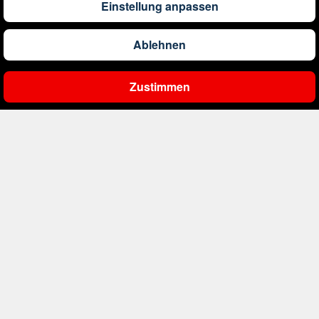
Einstellung anpassen
226
€
ab
Bulgarien
Ablehnen
1.115
€
ab
China
Zustimmen
Ergebnisse filtern
1.010
€
ab
Costa Rica
1.113
€
ab
Curaçao
394
€
ab
Dänemark
363
€
ab
Deutschland