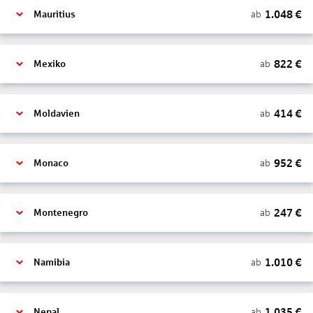
1.048
€
ab
Mauritius
822
€
ab
Mexiko
414
€
ab
Moldavien
952
€
ab
Monaco
247
€
ab
Montenegro
1.010
€
ab
Namibia
1.035
€
ab
Nepal