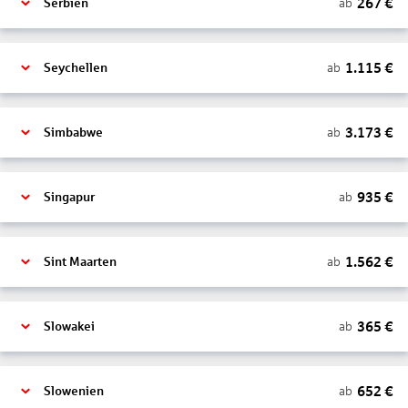
267
€
ab
Serbien
1.115
€
ab
Seychellen
3.173
€
ab
Simbabwe
935
€
ab
Singapur
1.562
€
ab
Sint Maarten
365
€
ab
Slowakei
652
€
ab
Slowenien