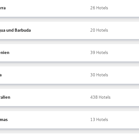
rra
26
Hotels
gua und Barbuda
20
Hotels
nien
39
Hotels
a
30
Hotels
ralien
438
Hotels
amas
13
Hotels