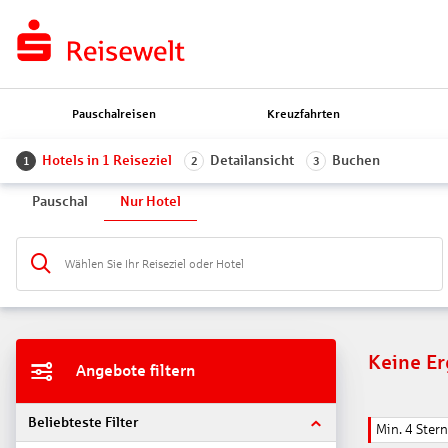
Pauschalreisen
Kreuzfahrten
Hotels in 1 Reiseziel
Detailansicht
Buchen
1
2
3
Pauschal
Nur Hotel
Wählen Sie Ihr Reiseziel oder Hotel
Keine E
Angebote filtern
Beliebteste Filter
Min. 4 Ster