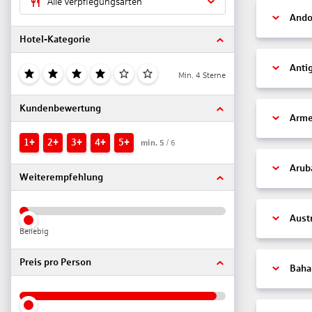
Alle Verpflegungsarten
Ando
Hotel-Kategorie
Anti
Min. 4 Sterne
Kundenbewertung
Arme
1+
2+
3+
4+
5+
min.
5
/ 6
Arub
Weiterempfehlung
Aust
Beliebig
Preis pro Person
Bah