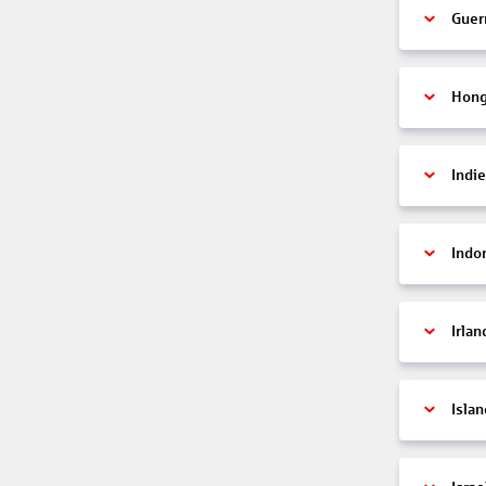
Guer
Hon
Indi
Indo
Irlan
Islan