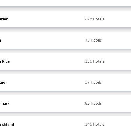
arien
476
Hotels
a
73
Hotels
a Rica
156
Hotels
çao
37
Hotels
mark
82
Hotels
schland
146
Hotels