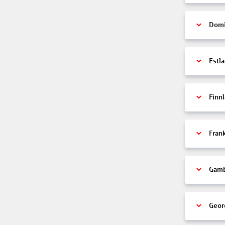
Domi
Estl
Finn
Fran
Gamb
Geor