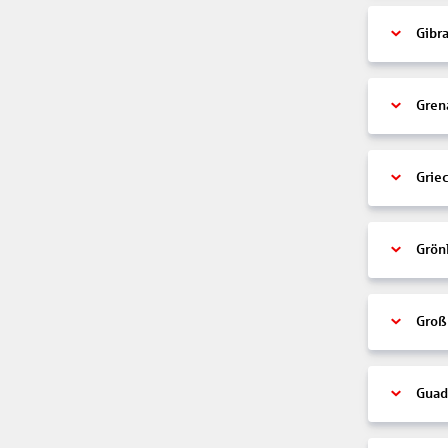
Gibra
Gren
Grie
Grön
Groß
Guad