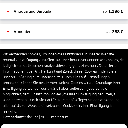
1.396
€
ab
Antigua und Barbuda
288
€
ab
Armenien
1.318
€
ab
Aruba
Wir verwenden Cookies, um Ihnen die Funktionen auf unserer Website
optimal zur Verfügung zu stellen. Darüber hinaus verwenden wir Cookies, die
lediglich zur statistischen Analyse/Messung genutzt werden. Detaillierte
Informationen über Art, Herkunft und Zweck dieser Cookies finden Sie in
1.265
€
ab
Australien
unserer Erklärung zum Datenschutz. Durch Klick auf "Einstellungen
anpassen" können Sie bestimmen, welche Cookies wir auf Grundlage Ihrer
Einwilligung verwenden dürfen. Sie haben außerdem jederzeit die
1.551
€
ab
Bahamas
Möglichkeit, dem Einsatz von Cookies, die Ihrer Einwilligung bedürfen, zu
widersprechen. Durch Klick auf “Zustimmen“ willigen Sie der Verwendung
aller auf dieser Website einsetzbaren Cookies ein. Ihre Einwilligung ist
freiwillig.
804
€
ab
Bahrain
Datenschutzerklärung
|
AGB
|
Impressum