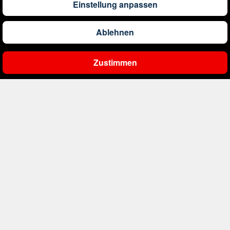
Einstellung anpassen
1.290
€
ab
Barbados
Ablehnen
561
€
ab
Belgien
Zustimmen
Ergebnisse filtern
2.000
€
ab
Bonaire, Sint Eustatius und Saba
411
€
ab
Bosnien und Herzegowina
4.174
€
ab
Botswana
1.522
€
ab
Brasilien
230
€
ab
Bulgarien