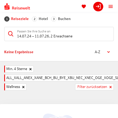
Reiseziele
Hotel
Buchen
1
2
3
Passen Sie Ihre Suche an
14.07.24
–
11.07.26
,
2 Erwachsene
Keine Ergebnisse
A-Z
Min. 4 Sterne
ALL_XALL_ANEX_XANE_BCH_BU_BYE_XBU_NEC_XNEC_OGE_XOGE_SL
Wellness
Filter zurücksetzen