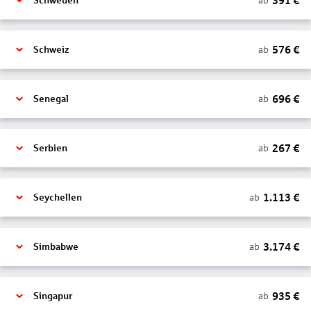
391
€
ab
Schweden
576
€
ab
Schweiz
696
€
ab
Senegal
267
€
ab
Serbien
1.113
€
ab
Seychellen
3.174
€
ab
Simbabwe
935
€
ab
Singapur