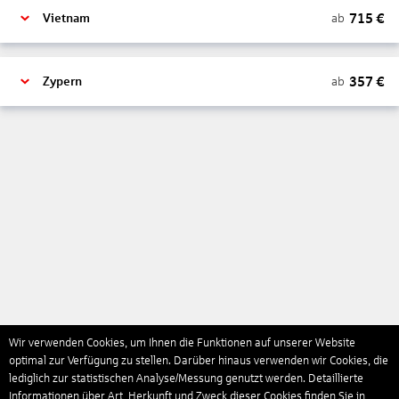
715
€
ab
Vietnam
357
€
ab
Zypern
Wir verwenden Cookies, um Ihnen die Funktionen auf unserer Website
optimal zur Verfügung zu stellen. Darüber hinaus verwenden wir Cookies, die
lediglich zur statistischen Analyse/Messung genutzt werden. Detaillierte
Informationen über Art, Herkunft und Zweck dieser Cookies finden Sie in