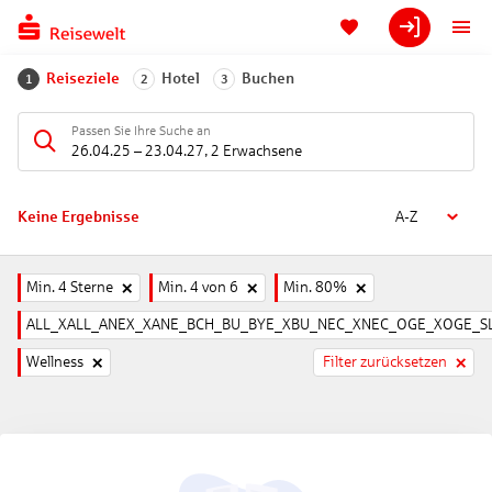
Reiseziele
Hotel
Buchen
1
2
3
Passen Sie Ihre Suche an
26.04.25
–
23.04.27
,
2 Erwachsene
Keine Ergebnisse
A-Z
Min. 4 Sterne
Min. 4 von 6
Min. 80%
ALL_XALL_ANEX_XANE_BCH_BU_BYE_XBU_NEC_XNEC_OGE_XOGE_SL
Wellness
Filter zurücksetzen