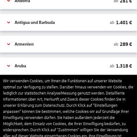
281
€
ab
Andorra
1.401
€
ab
Antigua und Barbuda
289
€
ab
Armenien
1.318
€
ab
Aruba
Wir verwenden Cookies, um Ihnen die Funktionen auf unserer Website
1.265
€
optimal zur Verfügung zu stellen. Darüber hinaus verwenden wir Cookies, die
ab
Australien
lediglich zur statistischen Analyse/Messung genutzt werden. Detaillierte
Informationen über Art, Herkunft und Zweck dieser Cookies finden Sie in
unserer Erklärung zum Datenschutz. Durch Klick auf "Einstellungen
1.550
€
ab
Bahamas
anpassen" können Sie bestimmen, welche Cookies wir auf Grundlage Ihrer
Einwilligung verwenden dürfen. Sie haben außerdem jederzeit die
Möglichkeit, dem Einsatz von Cookies, die Ihrer Einwilligung bedürfen, zu
widersprechen. Durch Klick auf “Zustimmen“ willigen Sie der Verwendung
804
€
ab
Bahrain
aller auf dieser Website einsetzbaren Cookies ein. Ihre Einwilligung ist