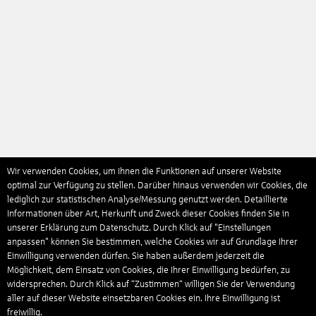
Wir verwenden Cookies, um Ihnen die Funktionen auf unserer Website
optimal zur Verfügung zu stellen. Darüber hinaus verwenden wir Cookies, die
lediglich zur statistischen Analyse/Messung genutzt werden. Detaillierte
Informationen über Art, Herkunft und Zweck dieser Cookies finden Sie in
unserer Erklärung zum Datenschutz. Durch Klick auf "Einstellungen
anpassen" können Sie bestimmen, welche Cookies wir auf Grundlage Ihrer
Einwilligung verwenden dürfen. Sie haben außerdem jederzeit die
Möglichkeit, dem Einsatz von Cookies, die Ihrer Einwilligung bedürfen, zu
widersprechen. Durch Klick auf “Zustimmen“ willigen Sie der Verwendung
aller auf dieser Website einsetzbaren Cookies ein. Ihre Einwilligung ist
freiwillig.