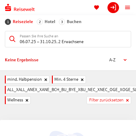
Reiseziele
Hotel
Buchen
1
2
3
Passen Sie Ihre Suche an
06.07.25
–
31.10.25
,
2 Erwachsene
Keine Ergebnisse
A-Z
mind. Halbpension
Min. 4 Sterne
ALL_XALL_ANEX_XANE_BCH_BU_BYE_XBU_NEC_XNEC_OGE_XOGE_SL
Wellness
Filter zurücksetzen