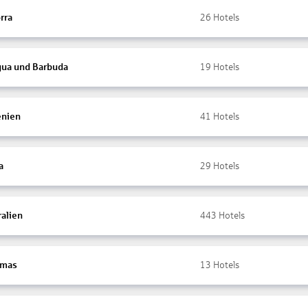
rra
26
Hotels
gua und Barbuda
19
Hotels
nien
41
Hotels
a
29
Hotels
ralien
443
Hotels
amas
13
Hotels