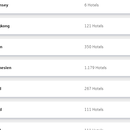
nsey
6
Hotels
gkong
121
Hotels
en
350
Hotels
nesien
1.179
Hotels
d
267
Hotels
d
111
Hotels