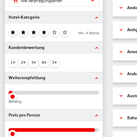
Alle Verpflegungsarten
Ando
Hotel-Kategorie
Anti
Min. 4 Sterne
Kundenbewertung
Arme
1+
2+
3+
4+
5+
Arub
Weiterempfehlung
Aust
Beliebig
Preis pro Person
Bah