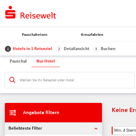
Pauschalreisen
Kreuzfahrten
Hotels in 1 Reiseziel
Detailansicht
Buchen
1
2
3
Pauschal
Nur Hotel
Wählen Sie Ihr Reiseziel oder Hotel
Keine E
Angebote filtern
Beliebteste Filter
Min. 4 Ster