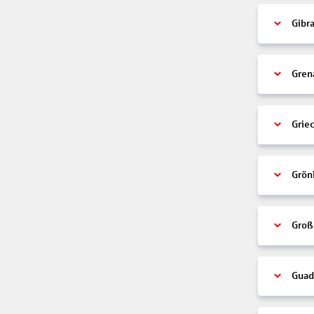
Gibra
Gren
Grie
Grön
Groß
Guad