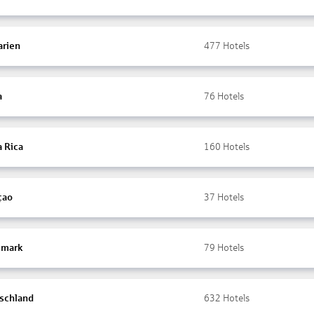
arien
477
Hotels
a
76
Hotels
a Rica
160
Hotels
çao
37
Hotels
mark
79
Hotels
schland
632
Hotels