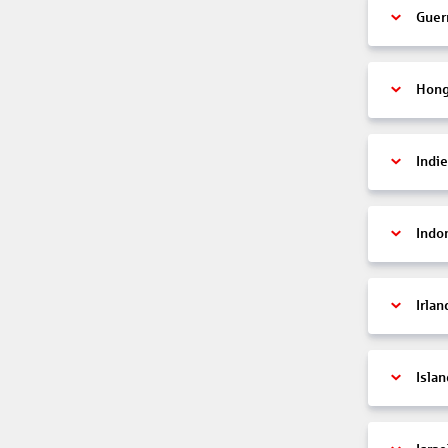
Guer
Hon
Indi
Indo
Irlan
Islan