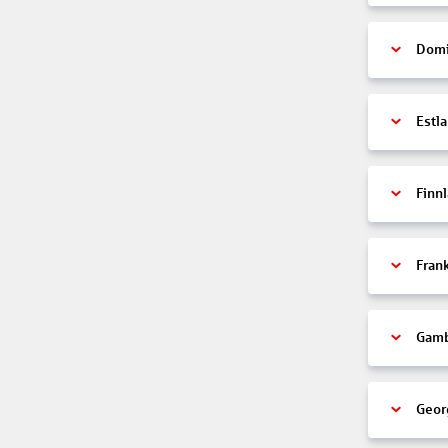
Domi
Estl
Finn
Fran
Gamb
Geor