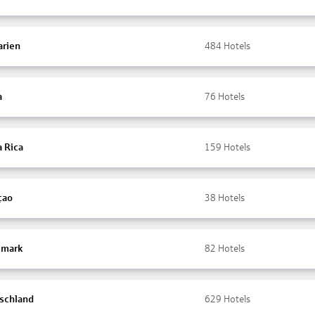
arien
484
Hotels
a
76
Hotels
a Rica
159
Hotels
çao
38
Hotels
mark
82
Hotels
schland
629
Hotels