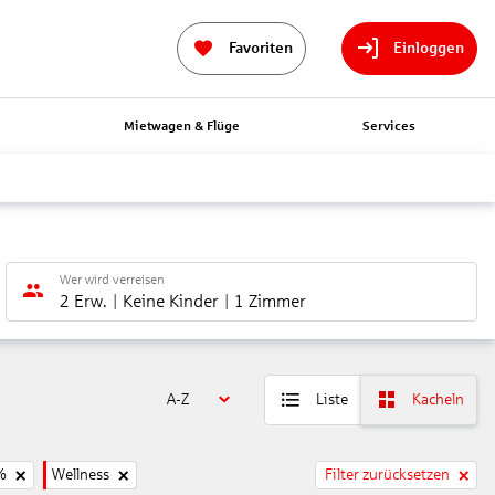
Favoriten
Einloggen
n
Mietwagen & Flüge
Services
Wer wird verreisen
2 Erw.
Keine Kinder
1 Zimmer
A-Z
Liste
Kacheln
%
Wellness
Filter zurücksetzen