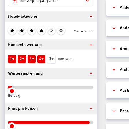
Alle Verpflegungsarten
Ando
Hotel-Kategorie
Anti
Min. 4 Sterne
Kundenbewertung
Arme
1+
2+
3+
4+
5+
min.
4
/ 6
Arub
Weiterempfehlung
Aust
Beliebig
Preis pro Person
Bah