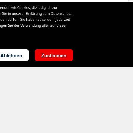
nden wir Cookies, die lediglich zur
n Sie in unserer Erklärung zum Datenschutz.
843
€
ab
nden dürfen. Sie haben außerdem jederzeit
ligen Sie der Verwendung aller auf dieser
313
€
ab
Ablehnen
Zustimmen
360
€
ab
333
€
ab
1.019
€
ab
348
€
ab