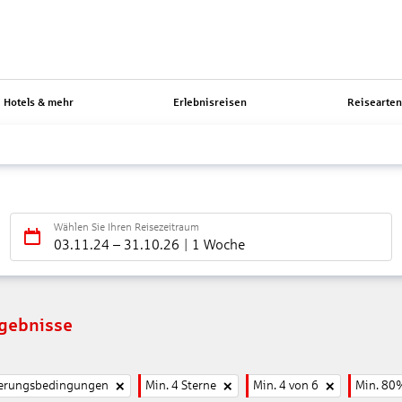
Hotels & mehr
Erlebnisreisen
Reisearte
Wählen Sie Ihren Reisezeitraum
03.11.24
–
31.10.26
1 Woche
rgebnisse
nierungsbedingungen
Min. 4 Sterne
Min. 4 von 6
Min. 80