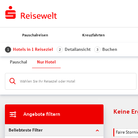
Pauschalreisen
Kreuzfahrten
Hotels in 1 Reiseziel
Detailansicht
Buchen
1
2
3
Pauschal
Nur Hotel
Wählen Sie Ihr Reiseziel oder Hotel
Keine E
Angebote filtern
Beliebteste Filter
Faire Stor