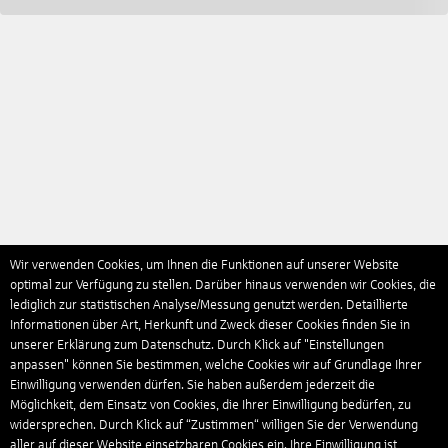
Wir verwenden Cookies, um Ihnen die Funktionen auf unserer Website
optimal zur Verfügung zu stellen. Darüber hinaus verwenden wir Cookies, die
lediglich zur statistischen Analyse/Messung genutzt werden. Detaillierte
Informationen über Art, Herkunft und Zweck dieser Cookies finden Sie in
unserer Erklärung zum Datenschutz. Durch Klick auf "Einstellungen
anpassen" können Sie bestimmen, welche Cookies wir auf Grundlage Ihrer
Einwilligung verwenden dürfen. Sie haben außerdem jederzeit die
Möglichkeit, dem Einsatz von Cookies, die Ihrer Einwilligung bedürfen, zu
widersprechen. Durch Klick auf “Zustimmen“ willigen Sie der Verwendung
aller auf dieser Website einsetzbaren Cookies ein. Ihre Einwilligung ist