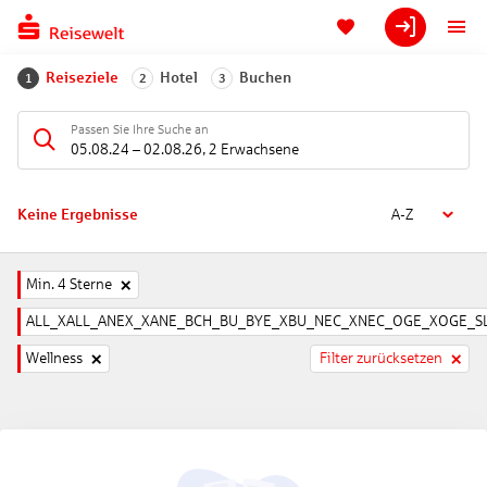
Reiseziele
Hotel
Buchen
1
2
3
Passen Sie Ihre Suche an
05.08.24
–
02.08.26
,
2 Erwachsene
Keine Ergebnisse
A-Z
Min. 4 Sterne
ALL_XALL_ANEX_XANE_BCH_BU_BYE_XBU_NEC_XNEC_OGE_XOGE_SL
Wellness
Filter zurücksetzen