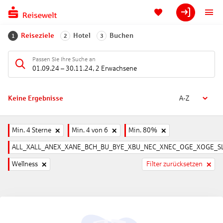
Reiseziele
Hotel
Buchen
1
2
3
Passen Sie Ihre Suche an
01.09.24
–
30.11.24
,
2 Erwachsene
Keine Ergebnisse
A-Z
Min. 4 Sterne
Min. 4 von 6
Min. 80%
ALL_XALL_ANEX_XANE_BCH_BU_BYE_XBU_NEC_XNEC_OGE_XOGE_SL
Wellness
Filter zurücksetzen