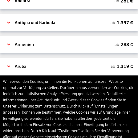
281
€
ab
Andorra
1.397
€
ab
Antigua und Barbuda
288
€
ab
Armenien
1.319
€
ab
Aruba
Wir verwenden Cookies, um Ihnen die Funktionen auf unserer Website
1.265
€
optimal zur Verfügung zu stellen. Darüber hinaus verwenden wir Cookies, die
ab
Australien
lediglich zur statistischen Analyse/Messung genutzt werden. Detaillierte
Informationen über Art, Herkunft und Zweck dieser Cookies finden Sie in
unserer Erklärung zum Datenschutz. Durch Klick auf "Einstellungen
1.568
€
ab
Bahamas
anpassen" können Sie bestimmen, welche Cookies wir auf Grundlage Ihrer
Einwilligung verwenden dürfen. Sie haben außerdem jederzeit die
Möglichkeit, dem Einsatz von Cookies, die Ihrer Einwilligung bedürfen, zu
widersprechen. Durch Klick auf “Zustimmen“ willigen Sie der Verwendung
804
€
ab
Bahrain
aller auf dieser Website einsetzbaren Cookies ein. Ihre Einwilligung ist