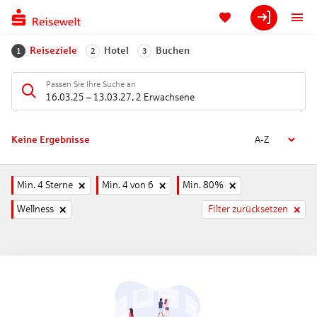
Reiseziele
Hotel
Buchen
1
2
3
Passen Sie Ihre Suche an
16.03.25
–
13.03.27
,
2 Erwachsene
Keine Ergebnisse
A-Z
Min. 4 Sterne
Min. 4 von 6
Min. 80%
Wellness
Filter zurücksetzen