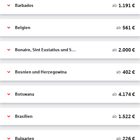
1.191
€
ab
Barbados
561
€
ab
Belgien
2.000
€
ab
Bonaire, Sint Eustatius und Saba
402
€
ab
Bosnien und Herzegowina
4.174
€
ab
Botswana
1.522
€
ab
Brasilien
226
€
ab
Bulgarien