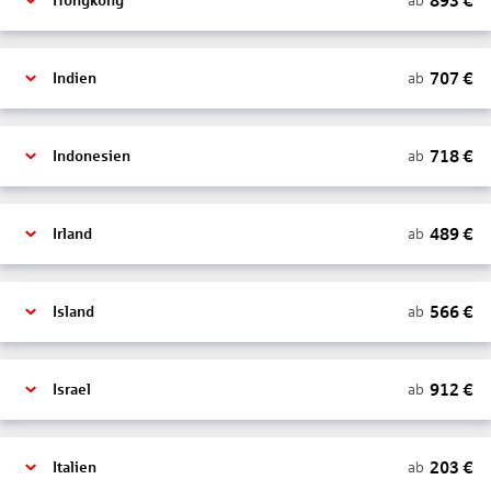
893
€
ab
Hongkong
707
€
ab
Indien
718
€
ab
Indonesien
489
€
ab
Irland
566
€
ab
Island
912
€
ab
Israel
203
€
ab
Italien