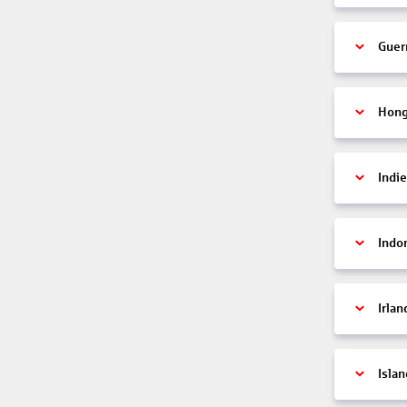
Guer
Hon
Indi
Indo
Irlan
Islan