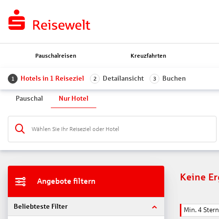
Pauschalreisen
Kreuzfahrten
Hotels in 1 Reiseziel
Detailansicht
Buchen
1
2
3
Pauschal
Nur Hotel
Wählen Sie Ihr Reiseziel oder Hotel
Keine E
Angebote filtern
Beliebteste Filter
Min. 4 Ster