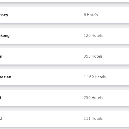
nsey
6
Hotels
gkong
120
Hotels
en
353
Hotels
nesien
1.169
Hotels
d
259
Hotels
d
111
Hotels