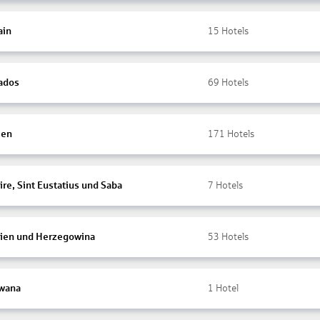
ain
15
Hotels
ados
69
Hotels
ien
171
Hotels
re, Sint Eustatius und Saba
7
Hotels
ien und Herzegowina
53
Hotels
wana
1
Hotel