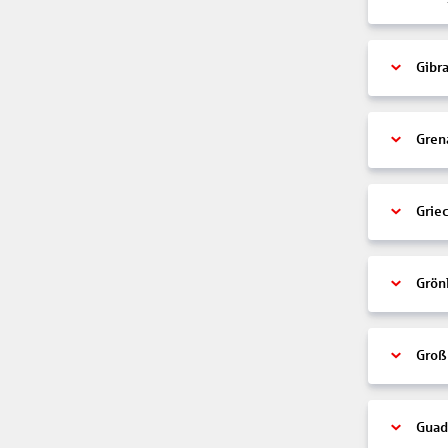
Gibra
Gren
Grie
Grön
Groß
Guad