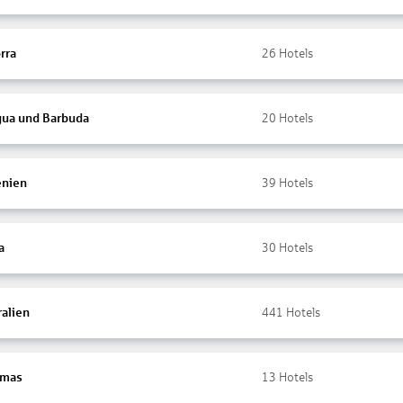
rra
26
Hotels
gua und Barbuda
20
Hotels
nien
39
Hotels
a
30
Hotels
ralien
441
Hotels
amas
13
Hotels