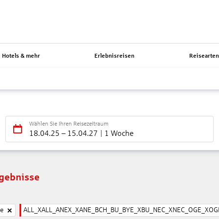
Hotels & mehr
Erlebnisreisen
Reisearte
Wählen Sie Ihren Reisezeitraum
18.04.25
–
15.04.27
1 Woche
rgebnisse
ne
ALL_XALL_ANEX_XANE_BCH_BU_BYE_XBU_NEC_XNEC_OGE_XOGE