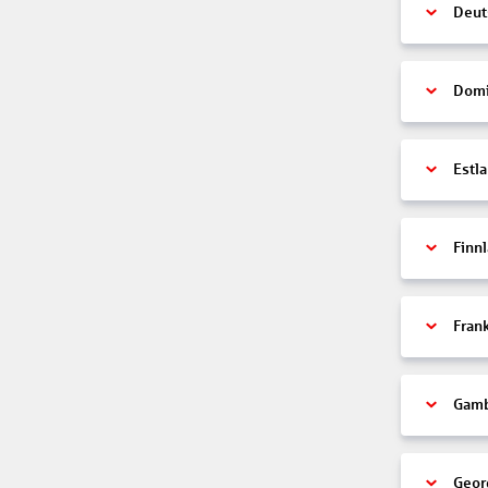
Deut
Domi
Estl
Finn
Fran
Gamb
Geor