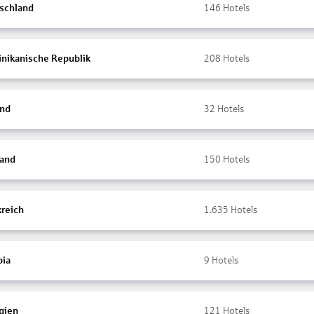
schland
146
Hotels
nikanische Republik
208
Hotels
and
32
Hotels
land
150
Hotels
kreich
1.635
Hotels
ia
9
Hotels
gien
121
Hotels