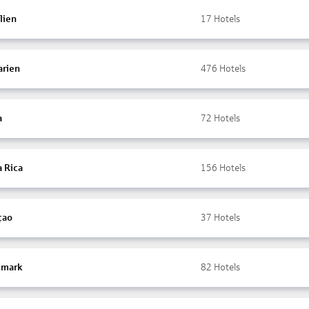
lien
17
Hotels
arien
476
Hotels
a
72
Hotels
a Rica
156
Hotels
çao
37
Hotels
mark
82
Hotels