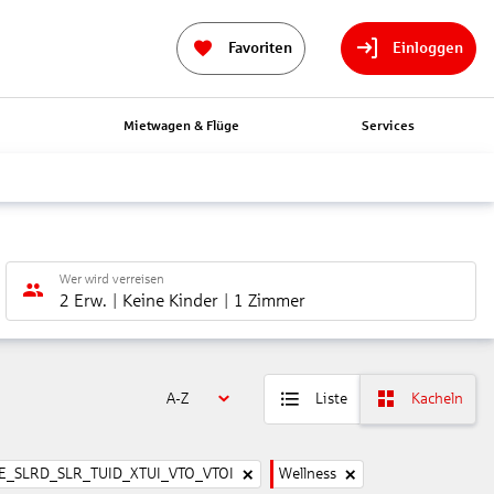
Favoriten
Einloggen
n
Mietwagen & Flüge
Services
Wer wird verreisen
2 Erw.
Keine Kinder
1 Zimmer
A-Z
Liste
Kacheln
_SLRD_SLR_TUID_XTUI_VTO_VTOI
Wellness