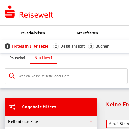
Pauschalreisen
Kreuzfahrten
Hotels in 1 Reiseziel
Detailansicht
Buchen
1
2
3
Pauschal
Nur Hotel
Wählen Sie Ihr Reiseziel oder Hotel
Keine E
Angebote filtern
Beliebteste Filter
Min. 4 Ster