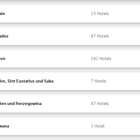
ain
15
Hotels
ados
67
Hotels
ien
161
Hotels
re, Sint Eustatius und Saba
7
Hotels
ien und Herzegowina
47
Hotels
wana
1
Hotel