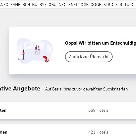
ANEX_XANE_BCH_BU_BYE_XBU_NEC_XNEC_OGE_XOGE_SLRD_SLR_TUID_X
Oops! Wir bitten um Entschuldi
Zurück zur Übersicht
ative Angebote
Auf Basis Ihrer zuvor gewählten Suchkriterien
ten
689
Hotels
nien
421
Hotels