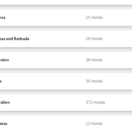
rra
25
Hotels
gua und Barbuda
20
Hotels
nien
36
Hotels
a
30
Hotels
ralien
372
Hotels
amas
13
Hotels