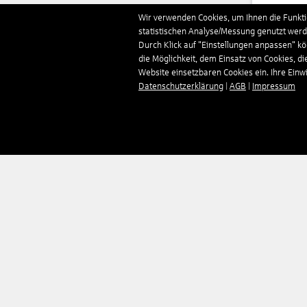
Deut
Wir verwenden Cookies, um Ihnen die Funktio
statistischen Analyse/Messung genutzt werde
Durch Klick auf "Einstellungen anpassen" k
Domi
die Möglichkeit, dem Einsatz von Cookies, di
Website einsetzbaren Cookies ein. Ihre Einwill
Datenschutzerklärung
|
AGB
|
Impressum
Estl
Finn
Fran
Gamb
Geor