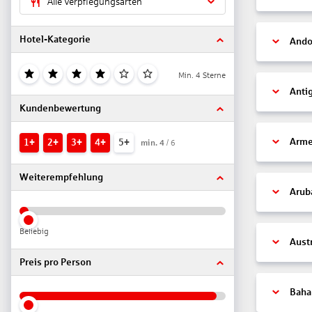
Alle Verpflegungsarten
Hotel-Kategorie
Ando
Min. 4 Sterne
Anti
Kundenbewertung
Arme
1+
2+
3+
4+
5+
min.
4
/ 6
Weiterempfehlung
Arub
Beliebig
Aust
Preis pro Person
Bah