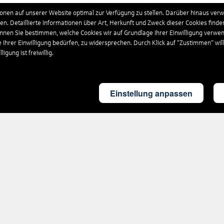
schland
439
Hotels
nen auf unserer Website optimal zur Verfügung zu stellen. Darüber hinaus verwe
n. Detaillierte Informationen über Art, Herkunft und Zweck dieser Cookies finde
önnen Sie bestimmen, welche Cookies wir auf Grundlage Ihrer Einwilligung verwe
nikanische Republik
205
Hotels
e Ihrer Einwilligung bedürfen, zu widersprechen. Durch Klick auf “Zustimmen“ wil
igung ist freiwillig.
and
31
Hotels
Einstellung anpassen
land
132
Hotels
kreich
1.462
Hotels
ia
9
Hotels
gien
102
Hotels