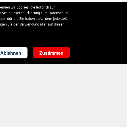
337
€
ab
nden wir Cookies, die lediglich zur
n Sie in unserer Erklärung zum Datenschutz.
nden dürfen. Sie haben außerdem jederzeit
858
€
ab
ligen Sie der Verwendung aller auf dieser
354
€
ab
Ablehnen
Zustimmen
360
€
ab
333
€
ab
1.019
€
ab
348
€
ab