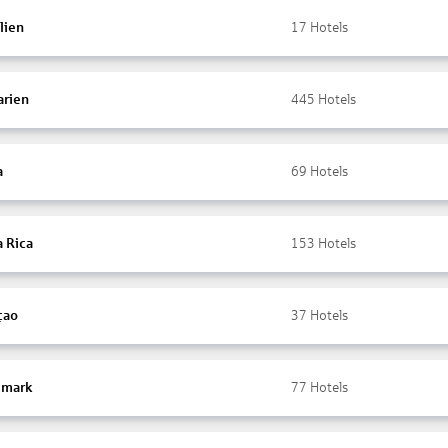
lien
17
Hotels
arien
445
Hotels
a
69
Hotels
a Rica
153
Hotels
çao
37
Hotels
mark
77
Hotels