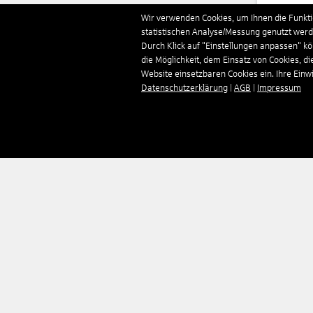
Deut
Wir verwenden Cookies, um Ihnen die Funktio
statistischen Analyse/Messung genutzt werde
Durch Klick auf "Einstellungen anpassen" k
Domi
die Möglichkeit, dem Einsatz von Cookies, di
Website einsetzbaren Cookies ein. Ihre Einwill
Datenschutzerklärung
|
AGB
|
Impressum
Estl
Finn
Fran
Gamb
Geor