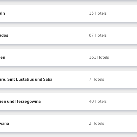
ain
15
Hotels
ados
67
Hotels
ien
161
Hotels
re, Sint Eustatius und Saba
7
Hotels
ien und Herzegowina
40
Hotels
wana
2
Hotels