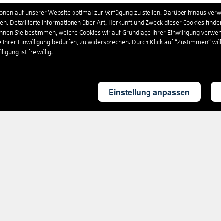
schland
629
Hotels
nen auf unserer Website optimal zur Verfügung zu stellen. Darüber hinaus verwe
n. Detaillierte Informationen über Art, Herkunft und Zweck dieser Cookies finde
önnen Sie bestimmen, welche Cookies wir auf Grundlage Ihrer Einwilligung verwe
nikanische Republik
205
Hotels
e Ihrer Einwilligung bedürfen, zu widersprechen. Durch Klick auf “Zustimmen“ wil
igung ist freiwillig.
and
34
Hotels
Einstellung anpassen
land
137
Hotels
kreich
1.515
Hotels
ia
9
Hotels
gien
106
Hotels