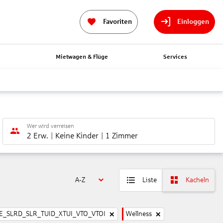
Favoriten
Einloggen
n
Mietwagen & Flüge
Services
Wer wird verreisen
2 Erw.
Keine Kinder
1 Zimmer
A-Z
Liste
Kacheln
_SLRD_SLR_TUID_XTUI_VTO_VTOI
Wellness