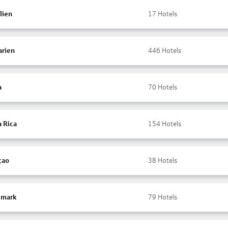
lien
17
Hotels
arien
446
Hotels
a
70
Hotels
a Rica
154
Hotels
çao
38
Hotels
mark
79
Hotels