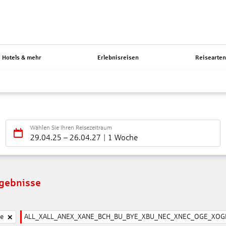
Hotels & mehr
Erlebnisreisen
Reisearte
Wählen Sie Ihren Reisezeitraum
29.04.25
–
26.04.27
1 Woche
rgebnisse
ne
ALL_XALL_ANEX_XANE_BCH_BU_BYE_XBU_NEC_XNEC_OGE_XOGE