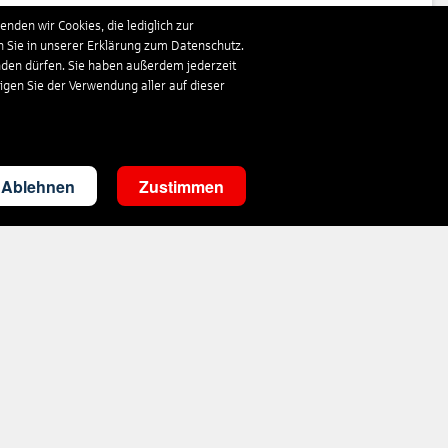
337
€
ab
nden wir Cookies, die lediglich zur
n Sie in unserer Erklärung zum Datenschutz.
nden dürfen. Sie haben außerdem jederzeit
873
€
ab
ligen Sie der Verwendung aller auf dieser
354
€
ab
Ablehnen
Zustimmen
360
€
ab
333
€
ab
1.019
€
ab
348
€
ab