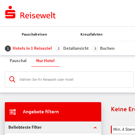
Pauschalreisen
Kreuzfahrten
Hotels in 1 Reiseziel
Detailansicht
Buchen
1
2
3
Pauschal
Nur Hotel
Wählen Sie Ihr Reiseziel oder Hotel
Keine E
Angebote filtern
Beliebteste Filter
Min. 4 Ster