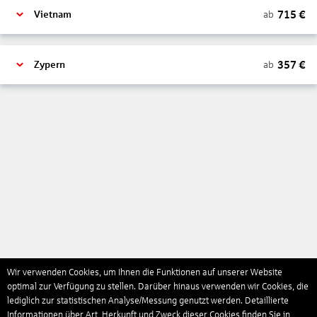
715
€
ab
Vietnam
357
€
ab
Zypern
Wir verwenden Cookies, um Ihnen die Funktionen auf unserer Website
optimal zur Verfügung zu stellen. Darüber hinaus verwenden wir Cookies, die
lediglich zur statistischen Analyse/Messung genutzt werden. Detaillierte
Informationen über Art, Herkunft und Zweck dieser Cookies finden Sie in