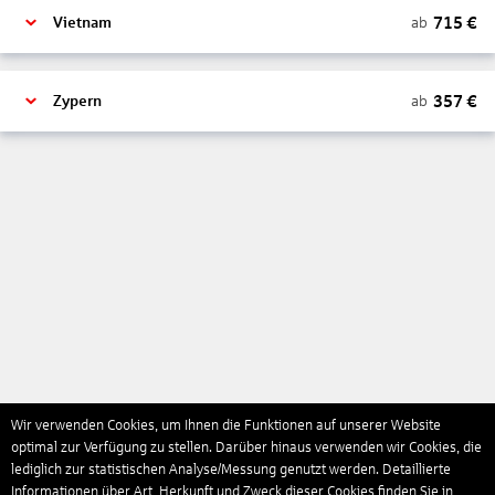
715
€
ab
Vietnam
357
€
ab
Zypern
Wir verwenden Cookies, um Ihnen die Funktionen auf unserer Website
optimal zur Verfügung zu stellen. Darüber hinaus verwenden wir Cookies, die
lediglich zur statistischen Analyse/Messung genutzt werden. Detaillierte
Informationen über Art, Herkunft und Zweck dieser Cookies finden Sie in