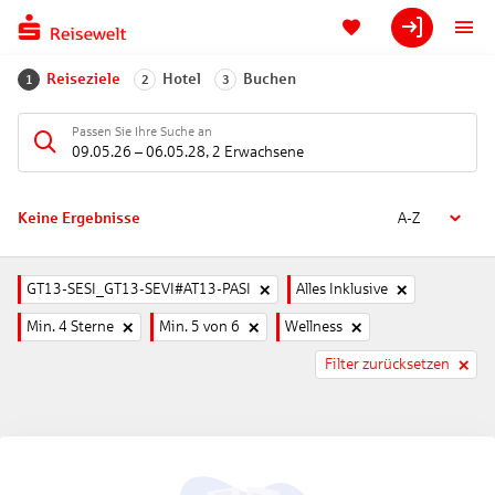
Reiseziele
Hotel
Buchen
1
2
3
Passen Sie Ihre Suche an
09.05.26
–
06.05.28
,
2 Erwachsene
Keine Ergebnisse
A-Z
GT13-SESI_GT13-SEVI#AT13-PASI
Alles Inklusive
Min. 4 Sterne
Min. 5 von 6
Wellness
Filter zurücksetzen