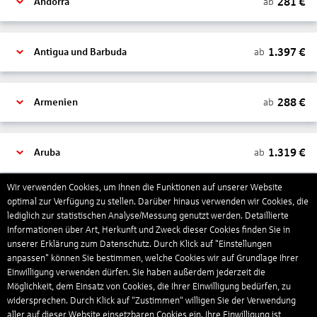
281
€
ab
Andorra
1.397
€
ab
Antigua und Barbuda
288
€
ab
Armenien
1.319
€
ab
Aruba
Wir verwenden Cookies, um Ihnen die Funktionen auf unserer Website
1.265
€
optimal zur Verfügung zu stellen. Darüber hinaus verwenden wir Cookies, die
ab
Australien
lediglich zur statistischen Analyse/Messung genutzt werden. Detaillierte
Informationen über Art, Herkunft und Zweck dieser Cookies finden Sie in
unserer Erklärung zum Datenschutz. Durch Klick auf "Einstellungen
1.568
€
ab
Bahamas
anpassen" können Sie bestimmen, welche Cookies wir auf Grundlage Ihrer
Einwilligung verwenden dürfen. Sie haben außerdem jederzeit die
Möglichkeit, dem Einsatz von Cookies, die Ihrer Einwilligung bedürfen, zu
widersprechen. Durch Klick auf “Zustimmen“ willigen Sie der Verwendung
804
€
ab
Bahrain
aller auf dieser Website einsetzbaren Cookies ein. Ihre Einwilligung ist