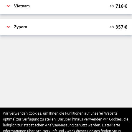
716
€
ab
Vietnam
357
€
ab
Zypern
Wir verwenden Cookies, um Ihnen die Funktionen auf unserer Website
optimal zur Verfügung zu stellen. Darüber hinaus verwenden wir Cookies, die
lediglich zur statistischen Analyse/Messung genutzt werden. Detaillierte
Informationen über Art, Herkunft und Zweck dieser Cookies finden Sie in