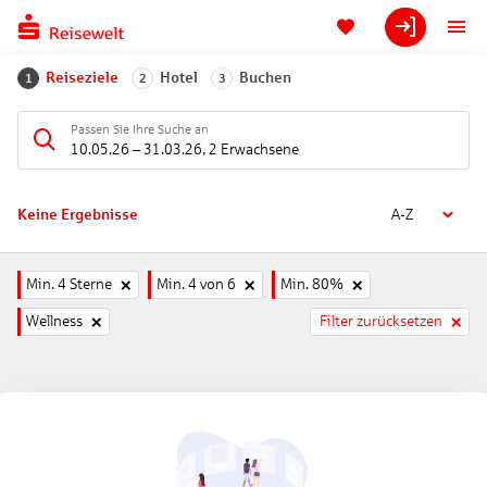
Reiseziele
Hotel
Buchen
1
2
3
Passen Sie Ihre Suche an
10.05.26
–
31.03.26
,
2 Erwachsene
Keine Ergebnisse
A-Z
Min. 4 Sterne
Min. 4 von 6
Min. 80%
Wellness
Filter zurücksetzen