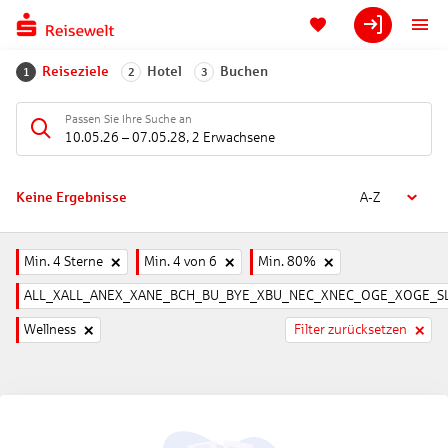
Reiseziele
Hotel
Buchen
1
2
3
Passen Sie Ihre Suche an
10.05.26
–
07.05.28
,
2 Erwachsene
Keine Ergebnisse
A-Z
Min. 4 Sterne
Min. 4 von 6
Min. 80%
ALL_XALL_ANEX_XANE_BCH_BU_BYE_XBU_NEC_XNEC_OGE_XOGE_SL
Wellness
Filter zurücksetzen