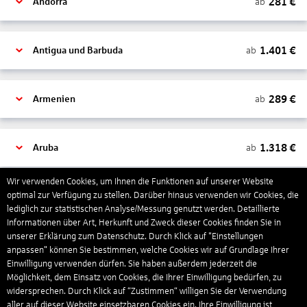
281
€
ab
Andorra
1.401
€
ab
Antigua und Barbuda
289
€
ab
Armenien
1.318
€
ab
Aruba
Wir verwenden Cookies, um Ihnen die Funktionen auf unserer Website
1.265
€
optimal zur Verfügung zu stellen. Darüber hinaus verwenden wir Cookies, die
ab
Australien
lediglich zur statistischen Analyse/Messung genutzt werden. Detaillierte
Informationen über Art, Herkunft und Zweck dieser Cookies finden Sie in
unserer Erklärung zum Datenschutz. Durch Klick auf "Einstellungen
1.567
€
ab
Bahamas
anpassen" können Sie bestimmen, welche Cookies wir auf Grundlage Ihrer
Einwilligung verwenden dürfen. Sie haben außerdem jederzeit die
Möglichkeit, dem Einsatz von Cookies, die Ihrer Einwilligung bedürfen, zu
widersprechen. Durch Klick auf “Zustimmen“ willigen Sie der Verwendung
804
€
ab
Bahrain
aller auf dieser Website einsetzbaren Cookies ein. Ihre Einwilligung ist