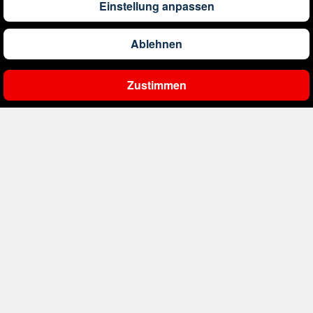
Einstellung anpassen
1.173
€
ab
Barbados
Ablehnen
561
€
ab
Belgien
Zustimmen
Ergebnisse filtern
2.000
€
ab
Bonaire, Sint Eustatius und Saba
402
€
ab
Bosnien und Herzegowina
1.178
€
ab
Botswana
1.533
€
ab
Brasilien
226
€
ab
Bulgarien