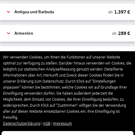
1.397
€
ab
Antigua und Barbuda
289
€
ab
Armenien
1.319
€
ab
Aruba
Wir verwenden Cookies, um Ihnen die Funktionen auf unserer Website
optimal zur Verfügung zu stellen. Darüber hinaus verwenden wir Cookies, die
lediglich zur statistischen Analyse/Messung genutzt werden. Detaillierte
Informationen über Art, Herkunft und Zweck dieser Cookies finden Sie in
1.265
€
ab
Australien
unserer Erklärung zum Datenschutz. Durch Klick auf "Einstellungen
anpassen" können Sie bestimmen, welche Cookies wir auf Grundlage Ihrer
Einwilligung verwenden dürfen. Sie haben außerdem jederzeit die
1.568
€
ab
Bahamas
Möglichkeit, dem Einsatz von Cookies, die Ihrer Einwilligung bedürfen, zu
widersprechen. Durch Klick auf “Zustimmen“ willigen Sie der Verwendung
aller auf dieser Website einsetzbaren Cookies ein. Ihre Einwilligung ist
freiwillig.
804
€
ab
Bahrain
Datenschutzerklärung
|
AGB
|
Impressum