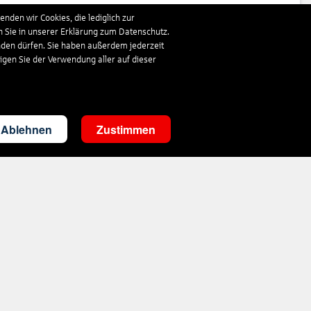
341
€
ab
nden wir Cookies, die lediglich zur
n Sie in unserer Erklärung zum Datenschutz.
nden dürfen. Sie haben außerdem jederzeit
843
€
ab
ligen Sie der Verwendung aller auf dieser
313
€
ab
Ablehnen
Zustimmen
360
€
ab
333
€
ab
1.019
€
ab
342
€
ab