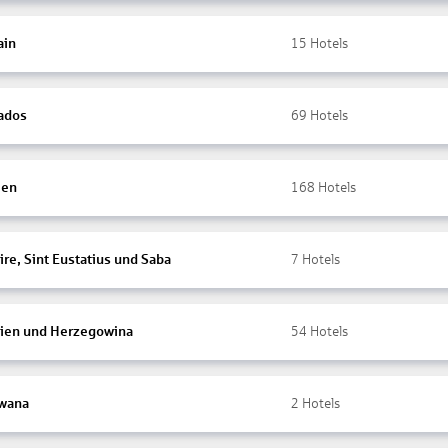
ain
15
Hotels
ados
69
Hotels
ien
168
Hotels
re, Sint Eustatius und Saba
7
Hotels
ien und Herzegowina
54
Hotels
wana
2
Hotels