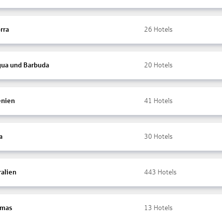
rra
26
Hotels
gua und Barbuda
20
Hotels
nien
41
Hotels
a
30
Hotels
ralien
443
Hotels
amas
13
Hotels