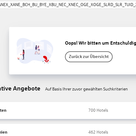
ANEX_XANE_BCH_BU_BYE_XBU_NEC_XNEC_OGE_XOGE_SLRD_SLR_TUID_X
Oops! Wir bitten um Entschuldi
Zurück zur Übersicht
ative Angebote
Auf Basis Ihrer zuvor gewählten Suchkriterien
ten
700
Hotels
nien
462
Hotels