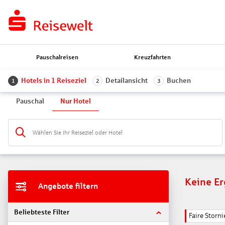
Pauschalreisen
Kreuzfahrten
Hotels in 1 Reiseziel
Detailansicht
Buchen
1
2
3
Pauschal
Nur Hotel
Wählen Sie Ihr Reiseziel oder Hotel
Keine E
Angebote filtern
Beliebteste Filter
Faire Stor