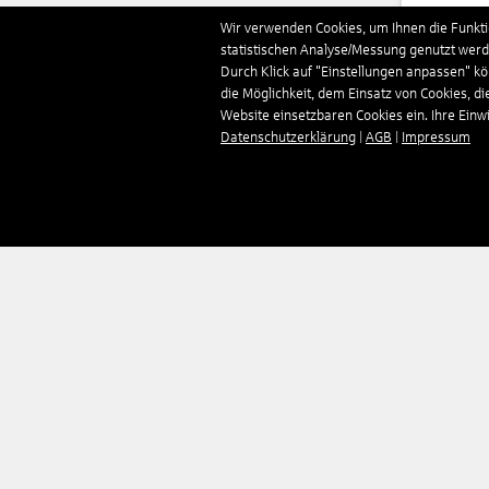
Deut
Wir verwenden Cookies, um Ihnen die Funktio
statistischen Analyse/Messung genutzt werde
Durch Klick auf "Einstellungen anpassen" k
Domi
die Möglichkeit, dem Einsatz von Cookies, di
Website einsetzbaren Cookies ein. Ihre Einwill
Datenschutzerklärung
|
AGB
|
Impressum
Estl
Finn
Fran
Gamb
Geor