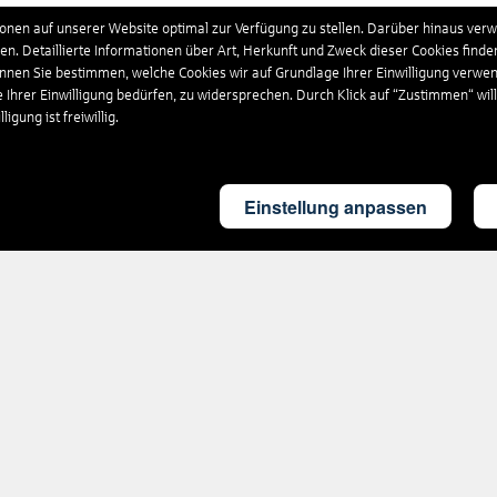
schland
628
Hotels
nen auf unserer Website optimal zur Verfügung zu stellen. Darüber hinaus verwe
n. Detaillierte Informationen über Art, Herkunft und Zweck dieser Cookies finde
önnen Sie bestimmen, welche Cookies wir auf Grundlage Ihrer Einwilligung verwe
nikanische Republik
209
Hotels
e Ihrer Einwilligung bedürfen, zu widersprechen. Durch Klick auf “Zustimmen“ wil
igung ist freiwillig.
and
35
Hotels
Einstellung anpassen
land
154
Hotels
kreich
1.717
Hotels
ia
9
Hotels
gien
125
Hotels