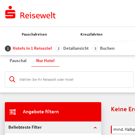
Pauschalreisen
Kreuzfahrten
Hotels in 1 Reiseziel
Detailansicht
Buchen
1
2
3
Pauschal
Nur Hotel
Wählen Sie Ihr Reiseziel oder Hotel
Keine E
Angebote filtern
Beliebteste Filter
mind. Halb