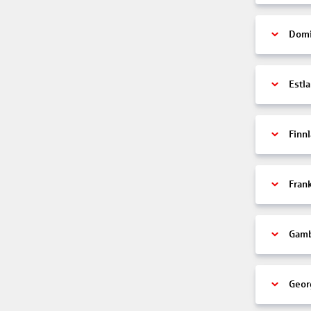
Domi
Estl
Finn
Fran
Gamb
Geor