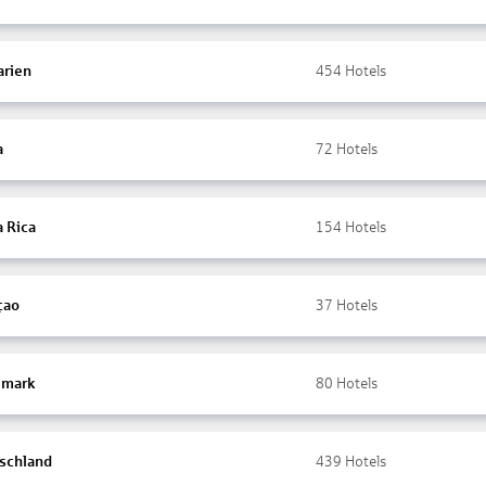
arien
454
Hotels
a
72
Hotels
a Rica
154
Hotels
çao
37
Hotels
mark
80
Hotels
schland
439
Hotels