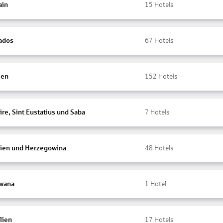
ain
15
Hotels
ados
67
Hotels
ien
152
Hotels
re, Sint Eustatius und Saba
7
Hotels
ien und Herzegowina
48
Hotels
wana
1
Hotel
lien
17
Hotels