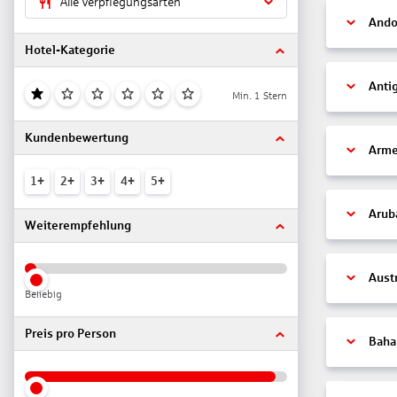
Alle Verpflegungsarten
Ando
Hotel-Kategorie
Anti
Min. 1 Stern
Kundenbewertung
Arme
1+
2+
3+
4+
5+
Arub
Weiterempfehlung
Aust
Beliebig
Preis pro Person
Bah