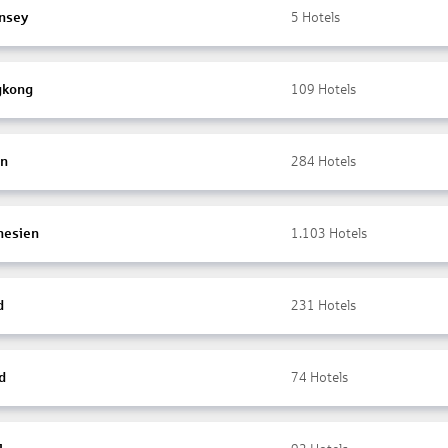
nsey
5
Hotels
gkong
109
Hotels
en
284
Hotels
nesien
1.103
Hotels
d
231
Hotels
d
74
Hotels