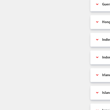
Guer
Hon
Indi
Indo
Irlan
Islan