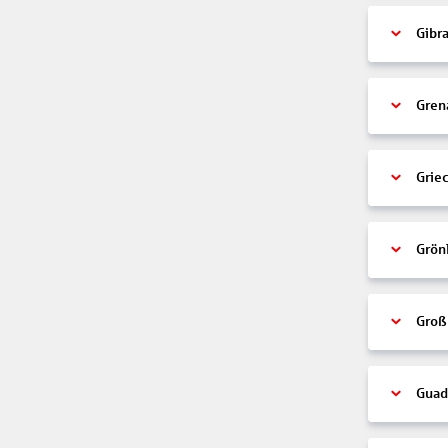
Gibra
Gren
Grie
Grön
Groß
Guad