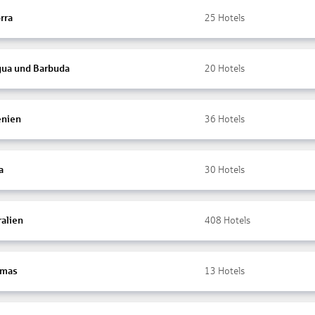
rra
25
Hotels
gua und Barbuda
20
Hotels
nien
36
Hotels
a
30
Hotels
ralien
408
Hotels
amas
13
Hotels