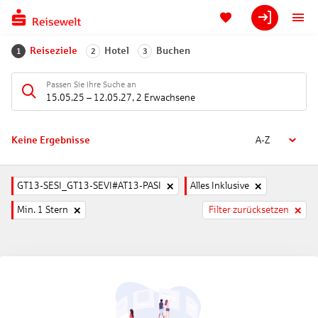
Reiseziele
Hotel
Buchen
1
2
3
Passen Sie Ihre Suche an
15.05.25
–
12.05.27
,
2 Erwachsene
Keine Ergebnisse
A-Z
GT13-SESI_GT13-SEVI#AT13-PASI
Alles Inklusive
Min. 1 Stern
Filter zurücksetzen