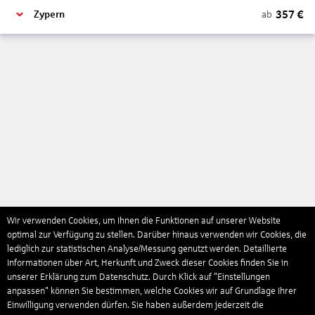
357
€
ab
Zypern
Wir verwenden Cookies, um Ihnen die Funktionen auf unserer Website
optimal zur Verfügung zu stellen. Darüber hinaus verwenden wir Cookies, die
lediglich zur statistischen Analyse/Messung genutzt werden. Detaillierte
Informationen über Art, Herkunft und Zweck dieser Cookies finden Sie in
unserer Erklärung zum Datenschutz. Durch Klick auf "Einstellungen
anpassen" können Sie bestimmen, welche Cookies wir auf Grundlage Ihrer
Einwilligung verwenden dürfen. Sie haben außerdem jederzeit die