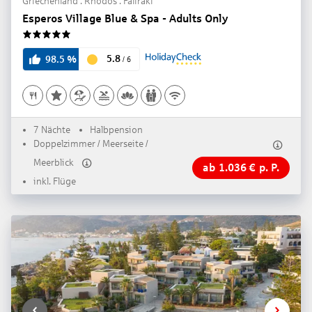
Griechenland . Rhodos . Faliraki
Esperos Village Blue & Spa - Adults Only
5
5.8
98.5
%
/
6
7 Nächte
Halbpension
Doppelzimmer / Meerseite /
Meerblick
ab
1.036
€
p. P.
inkl. Flüge