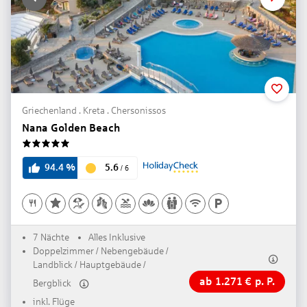
Griechenland . Kreta . Chersonissos
Nana Golden Beach
5
5.6
94.4
%
/
6
7 Nächte
Alles Inklusive
Doppelzimmer / Nebengebäude /
Landblick / Hauptgebäude /
ab
1.271
€
p. P.
Bergblick
inkl. Flüge