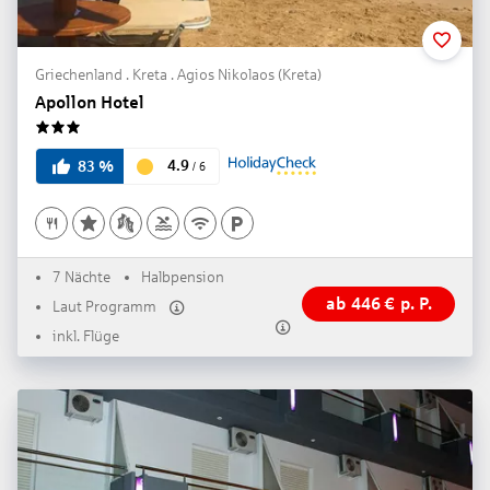
Griechenland . Kreta . Agios Nikolaos (Kreta)
Apollon Hotel
3
4.9
83
%
/
6
7 Nächte
Halbpension
ab
446
€
p. P.
Laut Programm
inkl. Flüge