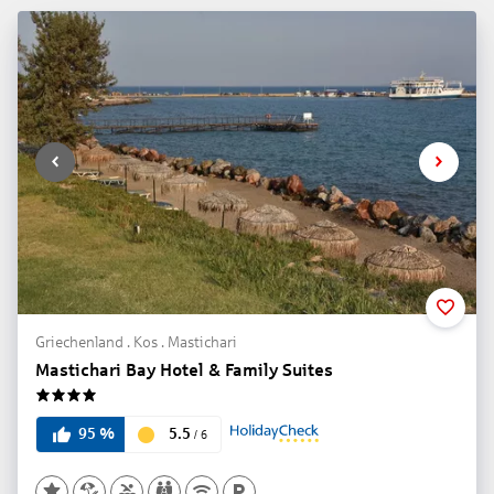
Griechenland . Kos . Mastichari
Mastichari Bay Hotel & Family Suites
4
5.5
95
%
/
6