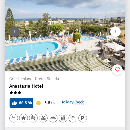
Griechenland . Kreta . Stalida
Anastasia Hotel
3
3.8
66.8
%
/
6