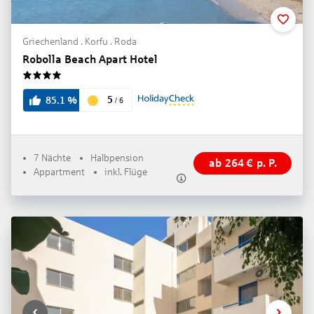
Griechenland . Korfu . Roda
Robolla Beach Apart Hotel
4
5
85.1
%
/
6
7 Nächte
Halbpension
ab
264
€
p. P.
Appartment
inkl. Flüge