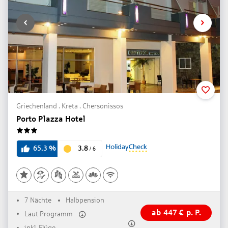
Griechenland . Kreta . Chersonissos
Porto Plazza Hotel
3
3.8
65.3
%
/
6
7 Nächte
Halbpension
ab
447
€
p. P.
Laut Programm
inkl. Flüge