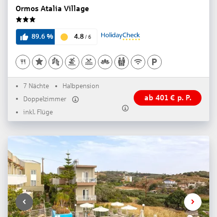
Ormos Atalia Village
3
4.8
89.6
%
/
6
7 Nächte
Halbpension
ab
401
€
p. P.
Doppelzimmer
inkl. Flüge