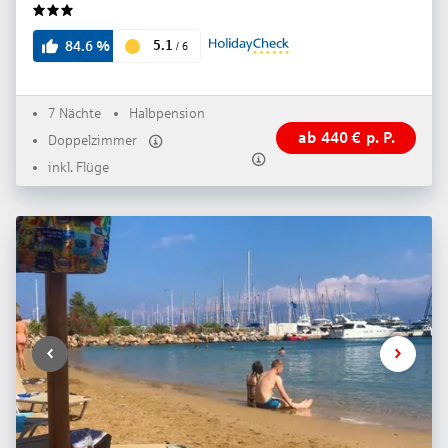
3
5.1
84.6
%
/
6
7 Nächte
Halbpension
ab
440
€
p. P.
Doppelzimmer
inkl. Flüge