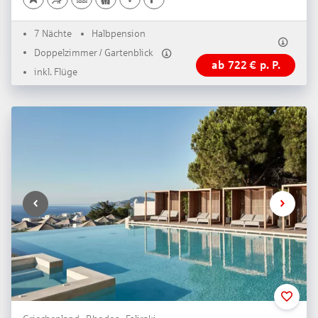
7 Nächte
Halbpension
Doppelzimmer / Gartenblick
ab
722
€
p. P.
inkl. Flüge