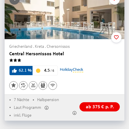
Griechenland . Kreta . Chersonissos
Central Hersonissos Hotel
3
4.5
62.1
%
/
6
7 Nächte
Halbpension
ab
375
€
p. P.
Laut Programm
inkl. Flüge