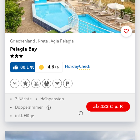
Griechenland . Kreta . Agia Pelagia
Pelagia Bay
3
4.6
80.1
%
/
6
7 Nächte
Halbpension
ab
423
€
p. P.
Doppelzimmer
inkl. Flüge