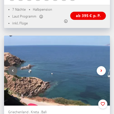
7 Nächte
Halbpension
ab
395
€
p. P.
Laut Programm
inkl. Flüge
Griechenland . Kreta . Bali