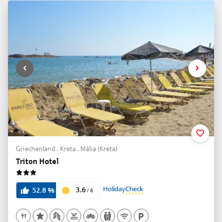
Griechenland . Kreta . Mália (Kreta)
Triton Hotel
3
3.6
52.8
%
/
6