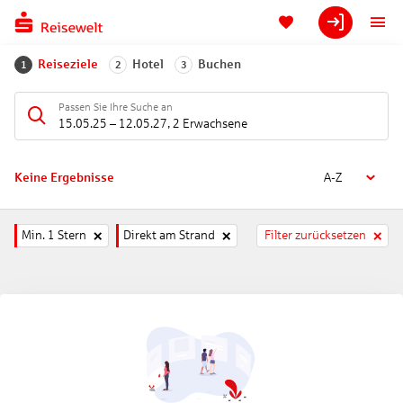
Reiseziele
Hotel
Buchen
1
2
3
Passen Sie Ihre Suche an
15.05.25
–
12.05.27
,
2 Erwachsene
Keine Ergebnisse
A-Z
Min. 1 Stern
Direkt am Strand
Filter zurücksetzen