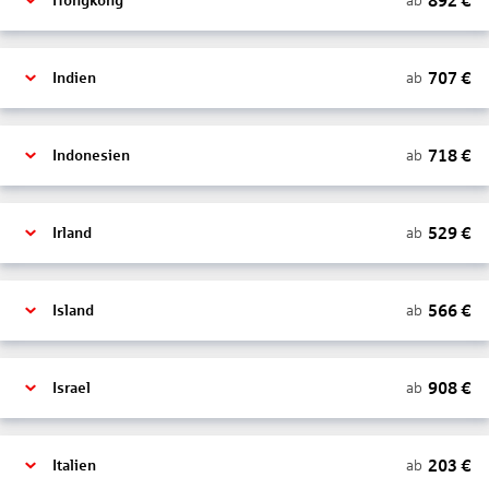
892
€
ab
Hongkong
707
€
ab
Indien
718
€
ab
Indonesien
529
€
ab
Irland
566
€
ab
Island
908
€
ab
Israel
203
€
ab
Italien