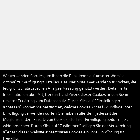
Wir verwenden Cookies, um Ihnen die Funktionen auf unserer Website
optimal zur Verfügung zu stellen. Darüber hinaus verwenden wir Cookies, die
lediglich zur statistischen Analyse/Messung genutzt werden. Detaillierte
Informationen über Art, Herkunft und Zweck dieser Cookies finden Sie in
unserer Erklärung zum Datenschutz. Durch Klick auf "Einstellungen
anpassen" können Sie bestimmen, welche Cookies wir auf Grundlage Ihrer
Einwilligung verwenden dürfen. Sie haben außerdem jederzeit die
Möglichkeit, dem Einsatz von Cookies, die Ihrer Einwilligung bedürfen, zu
widersprechen. Durch Klick auf “Zustimmen“ willigen Sie der Verwendung
aller auf dieser Website einsetzbaren Cookies ein. Ihre Einwilligung ist
freiwillig.