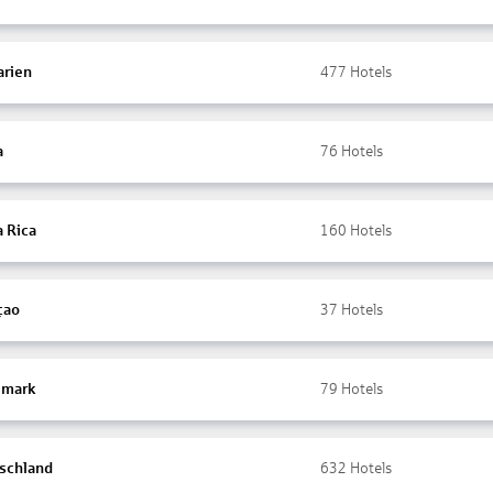
arien
477
Hotels
a
76
Hotels
a Rica
160
Hotels
çao
37
Hotels
mark
79
Hotels
schland
632
Hotels