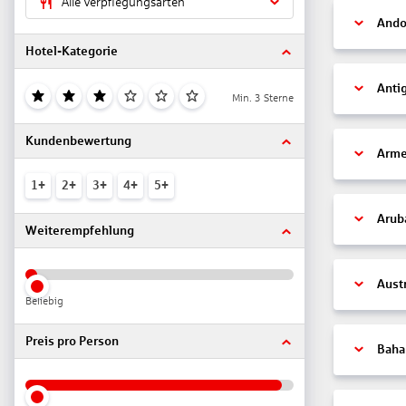
Alle Verpflegungsarten
Ando
Hotel-Kategorie
Anti
Min. 3 Sterne
Kundenbewertung
Arme
1+
2+
3+
4+
5+
Arub
Weiterempfehlung
Aust
Beliebig
Preis pro Person
Bah