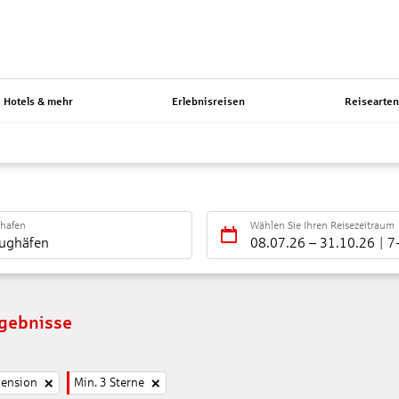
Hotels & mehr
Erlebnisreisen
Reisearte
ghafen
Wählen Sie Ihren Reisezeitraum
lughäfen
08.07.26
–
31.10.26
7
rgebnisse
pension
Min. 3 Sterne