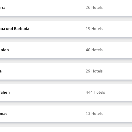
rra
26
Hotels
gua und Barbuda
19
Hotels
nien
40
Hotels
a
29
Hotels
ralien
444
Hotels
amas
13
Hotels