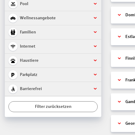
Pool
Domi
Wellnessangebote
Familien
Estl
Internet
Finn
Haustiere
Parkplatz
Fran
Barrierefrei
Gamb
Filter zurücksetzen
Geor