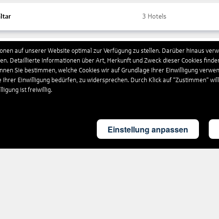
ltar
3
Hotels
nen auf unserer Website optimal zur Verfügung zu stellen. Darüber hinaus verwe
ada
10
Hotels
n. Detaillierte Informationen über Art, Herkunft und Zweck dieser Cookies finde
önnen Sie bestimmen, welche Cookies wir auf Grundlage Ihrer Einwilligung verwe
e Ihrer Einwilligung bedürfen, zu widersprechen. Durch Klick auf “Zustimmen“ wil
chenland
4.554
Hotels
igung ist freiwillig.
land
4
Hotels
Einstellung anpassen
britannien
1.857
Hotels
eloupe
17
Hotels