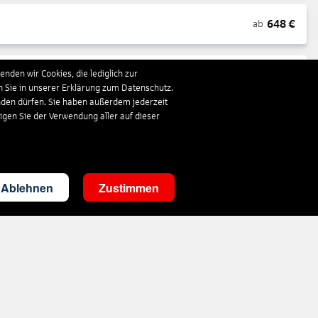
648
€
ab
nden wir Cookies, die lediglich zur
1.663
€
ab
n Sie in unserer Erklärung zum Datenschutz.
nden dürfen. Sie haben außerdem jederzeit
ligen Sie der Verwendung aller auf dieser
297
€
ab
3.503
€
ab
Ablehnen
Zustimmen
287
€
ab
1.410
€
ab