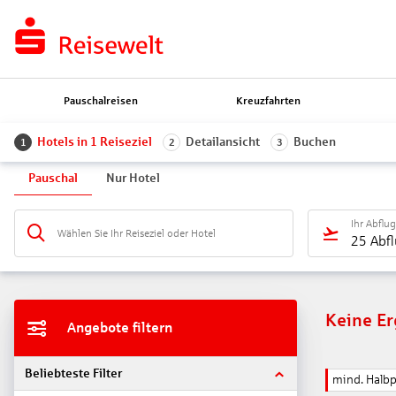
Pauschalreisen
Kreuzfahrten
Hotels in 1 Reiseziel
Detailansicht
Buchen
1
2
3
Pauschal
Nur Hotel
Ihr Abflu
Wählen Sie Ihr Reiseziel oder Hotel
25 Abf
Keine E
Angebote filtern
Beliebteste Filter
mind. Halb