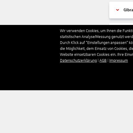
Gibra
Wir verwenden Cookies, um Ihnen die Funktio
Gren
statistischen Analyse/Messung genutzt werde
Durch Klick auf "Einstellungen anpassen" k
die Möglichkeit, dem Einsatz von Cookies, di
Grie
Website einsetzbaren Cookies ein. Ihre Einwill
Datenschutzerklärung
|
AGB
|
Impressum
Grön
Groß
Guad