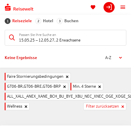
Reiseziele
Hotel
Buchen
1
2
3
Passen Sie Ihre Suche an
15.05.25
–
12.05.27
,
2 Erwachsene
Keine Ergebnisse
A-Z
Faire Stornierungsbedingungen
GT06-BR,GT06-BRE,GT06-BRP
Min. 4 Sterne
ALL_XALL_ANEX_XANE_BCH_BU_BYE_XBU_NEC_XNEC_OGE_XOGE_SL
Wellness
Filter zurücksetzen