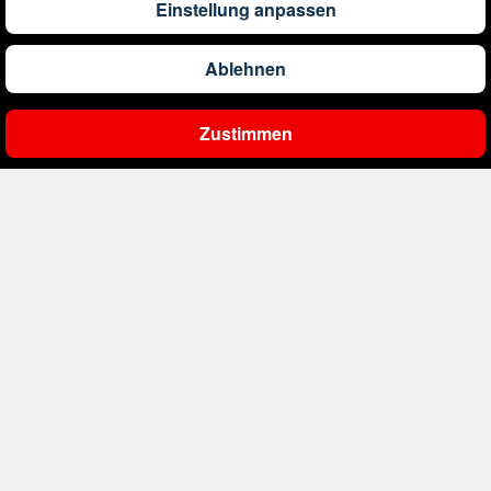
Einstellung anpassen
1.277
€
ab
Barbados
Ablehnen
561
€
ab
Belgien
Zustimmen
Ergebnisse filtern
1.996
€
ab
Bonaire, Sint Eustatius und Saba
402
€
ab
Bosnien und Herzegowina
4.174
€
ab
Botswana
1.593
€
ab
Brasilien
234
€
ab
Bulgarien