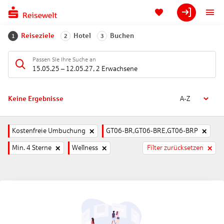
Reiseziele
Hotel
Buchen
1
2
3
Passen Sie Ihre Suche an
15.05.25
–
12.05.27
,
2 Erwachsene
Keine Ergebnisse
A-Z
Kostenfreie Umbuchung
GT06-BR,GT06-BRE,GT06-BRP
Min. 4 Sterne
Wellness
Filter zurücksetzen