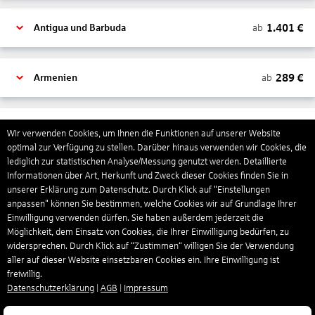
1.401
€
ab
Antigua und Barbuda
289
€
ab
Armenien
1.318
€
ab
Aruba
Wir verwenden Cookies, um Ihnen die Funktionen auf unserer Website
optimal zur Verfügung zu stellen. Darüber hinaus verwenden wir Cookies, die
lediglich zur statistischen Analyse/Messung genutzt werden. Detaillierte
Informationen über Art, Herkunft und Zweck dieser Cookies finden Sie in
1.265
€
ab
Australien
unserer Erklärung zum Datenschutz. Durch Klick auf "Einstellungen
anpassen" können Sie bestimmen, welche Cookies wir auf Grundlage Ihrer
Einwilligung verwenden dürfen. Sie haben außerdem jederzeit die
1.543
€
ab
Bahamas
Möglichkeit, dem Einsatz von Cookies, die Ihrer Einwilligung bedürfen, zu
widersprechen. Durch Klick auf “Zustimmen“ willigen Sie der Verwendung
aller auf dieser Website einsetzbaren Cookies ein. Ihre Einwilligung ist
freiwillig.
803
€
ab
Bahrain
Datenschutzerklärung
|
AGB
|
Impressum