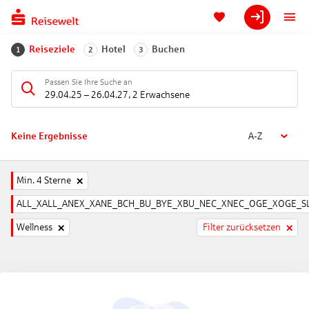
Reiseziele
Hotel
Buchen
1
2
3
Passen Sie Ihre Suche an
29.04.25
–
26.04.27
,
2 Erwachsene
Keine Ergebnisse
A-Z
Min. 4 Sterne
ALL_XALL_ANEX_XANE_BCH_BU_BYE_XBU_NEC_XNEC_OGE_XOGE_SL
Wellness
Filter zurücksetzen