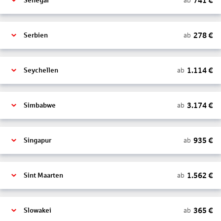
741
€
ab
Senegal
278
€
ab
Serbien
1.114
€
ab
Seychellen
3.174
€
ab
Simbabwe
935
€
ab
Singapur
1.562
€
ab
Sint Maarten
365
€
ab
Slowakei