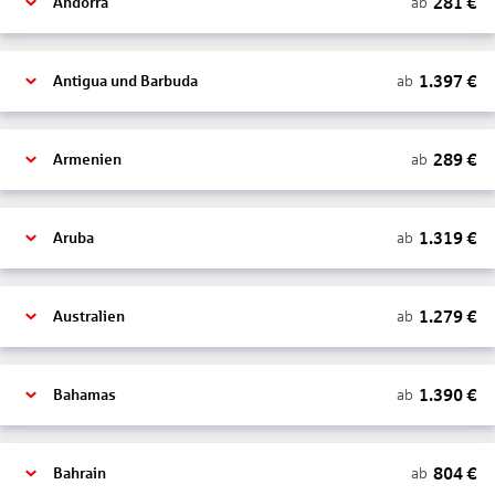
281
€
ab
Andorra
1.397
€
ab
Antigua und Barbuda
289
€
ab
Armenien
1.319
€
ab
Aruba
1.279
€
ab
Australien
1.390
€
ab
Bahamas
804
€
ab
Bahrain