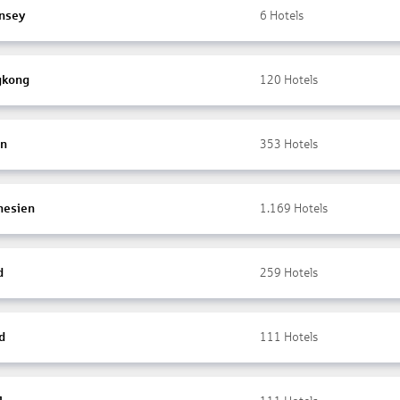
nsey
6
Hotels
gkong
120
Hotels
en
353
Hotels
nesien
1.169
Hotels
d
259
Hotels
d
111
Hotels