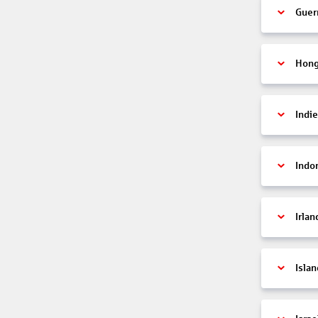
Guer
Hon
Indi
Indo
Irlan
Islan