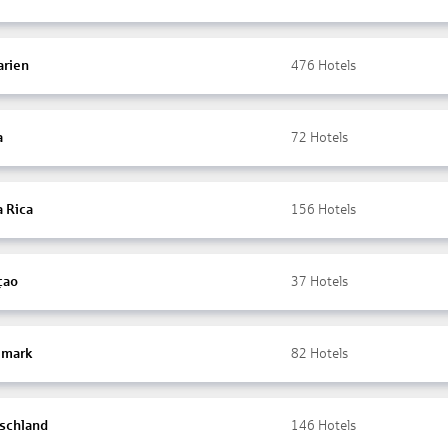
arien
476
Hotels
a
72
Hotels
a Rica
156
Hotels
çao
37
Hotels
mark
82
Hotels
schland
146
Hotels