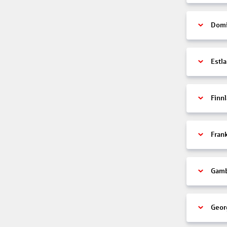
Domi
Estl
Finn
Fran
Gamb
Geor