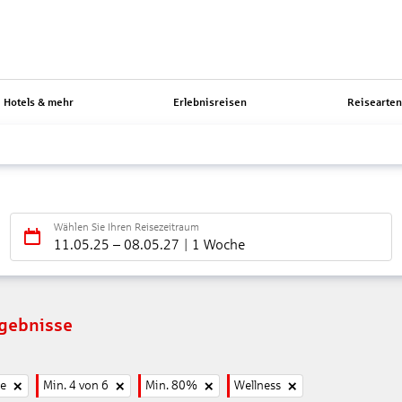
Hotels & mehr
Erlebnisreisen
Reisearte
Wählen Sie Ihren Reisezeitraum
11.05.25
–
08.05.27
1 Woche
rgebnisse
ne
Min. 4 von 6
Min. 80%
Wellness