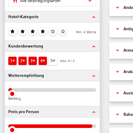
Alle Verpflegungsarten
Ando
Hotel-Kategorie
Anti
Min. 4 Sterne
Kundenbewertung
Arme
1+
2+
3+
4+
5+
min.
4
/ 6
Arub
Weiterempfehlung
Aust
Beliebig
Preis pro Person
Bah