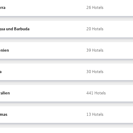
rra
26
Hotels
gua und Barbuda
20
Hotels
nien
39
Hotels
a
30
Hotels
ralien
441
Hotels
amas
13
Hotels