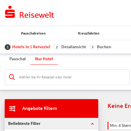
Pauschalreisen
Kreuzfahrten
Hotels in 1 Reiseziel
Detailansicht
Buchen
1
2
3
Pauschal
Nur Hotel
Wählen Sie Ihr Reiseziel oder Hotel
Keine E
Angebote filtern
Beliebteste Filter
Min. 4 Ster