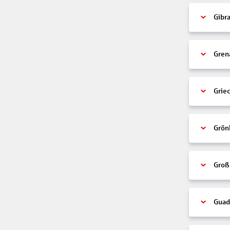
Gibra
Gren
Grie
Grön
Groß
Guad