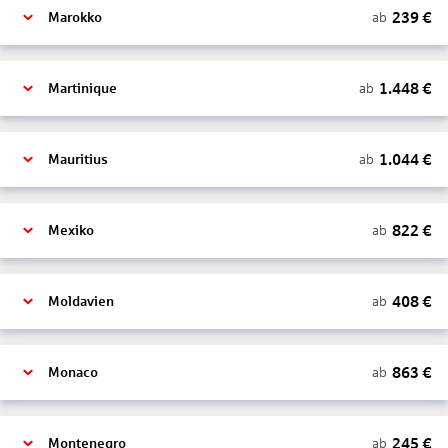
239
€
ab
Marokko
1.448
€
ab
Martinique
1.044
€
ab
Mauritius
822
€
ab
Mexiko
408
€
ab
Moldavien
863
€
ab
Monaco
245
€
ab
Montenegro