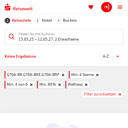
Reiseziele
Hotel
Buchen
1
2
3
Passen Sie Ihre Suche an
15.05.25
–
12.05.27
,
2 Erwachsene
Keine Ergebnisse
A-Z
GT06-BR,GT06-BRE,GT06-BRP
Min. 4 Sterne
Min. 4 von 6
Min. 80%
Wellness
Filter zurücksetzen