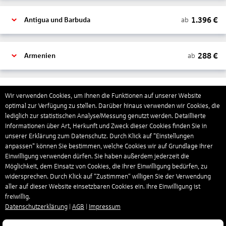
1.396
€
ab
Antigua und Barbuda
288
€
ab
Armenien
1.318
€
ab
Aruba
Wir verwenden Cookies, um Ihnen die Funktionen auf unserer Website
optimal zur Verfügung zu stellen. Darüber hinaus verwenden wir Cookies, die
lediglich zur statistischen Analyse/Messung genutzt werden. Detaillierte
Informationen über Art, Herkunft und Zweck dieser Cookies finden Sie in
1.265
€
ab
Australien
unserer Erklärung zum Datenschutz. Durch Klick auf "Einstellungen
anpassen" können Sie bestimmen, welche Cookies wir auf Grundlage Ihrer
Einwilligung verwenden dürfen. Sie haben außerdem jederzeit die
1.551
€
ab
Bahamas
Möglichkeit, dem Einsatz von Cookies, die Ihrer Einwilligung bedürfen, zu
widersprechen. Durch Klick auf “Zustimmen“ willigen Sie der Verwendung
aller auf dieser Website einsetzbaren Cookies ein. Ihre Einwilligung ist
freiwillig.
804
€
ab
Bahrain
Datenschutzerklärung
|
AGB
|
Impressum