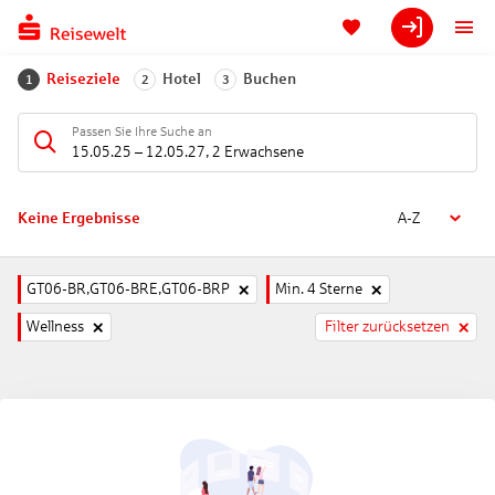
Reiseziele
Hotel
Buchen
1
2
3
Passen Sie Ihre Suche an
15.05.25
–
12.05.27
,
2 Erwachsene
Keine Ergebnisse
A-Z
GT06-BR,GT06-BRE,GT06-BRP
Min. 4 Sterne
Wellness
Filter zurücksetzen