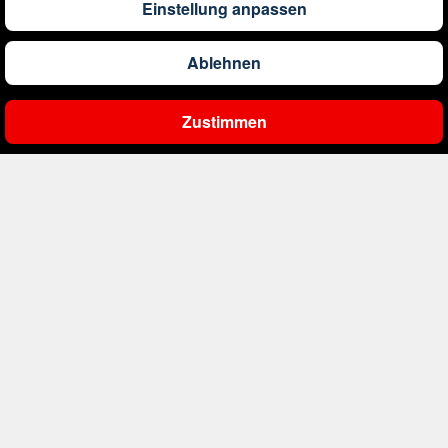
Einstellung anpassen
1.290
€
ab
Barbados
Ablehnen
561
€
ab
Belgien
Zustimmen
Ergebnisse filtern
2.000
€
ab
Bonaire, Sint Eustatius und Saba
411
€
ab
Bosnien und Herzegowina
4.174
€
ab
Botswana
1.522
€
ab
Brasilien
230
€
ab
Bulgarien