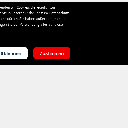
nden wir Cookies, die lediglich zur
n Sie in unserer Erklärung zum Datenschutz.
nden dürfen. Sie haben außerdem jederzeit
ligen Sie der Verwendung aller auf dieser
Ablehnen
Zustimmen
Kontakt
touristik@s-reisewelt.de
Mo.- Fr. 08-20 Uhr, Sa. 09-13 Uhr