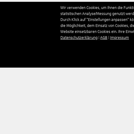
Wir verwenden Cookies, um Ihnen die Funktio
statistischen Analyse/Messung genutzt werde
Durch Klick auf "Einstellungen anpassen" k
die Möglichkeit, dem Einsatz von Cookies, di
Website einsetzbaren Cookies ein. Ihre Einwill
Datenschutzerklärung
|
AGB
|
Impressum
Unternehmen
Reisen
Über uns
Pauschalreisen
Impressum
Hotels
Kontakt
Mietwagen
AGB
Flüge