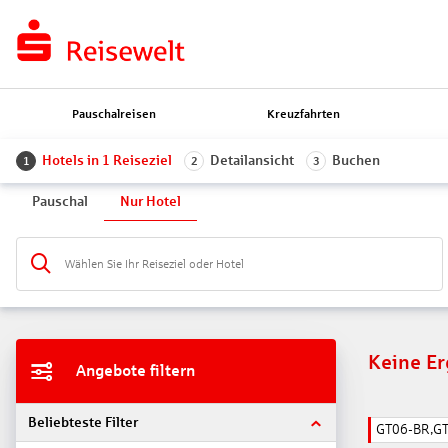
Pauschalreisen
Kreuzfahrten
Hotels in 1 Reiseziel
Detailansicht
Buchen
1
2
3
Pauschal
Nur Hotel
Wählen Sie Ihr Reiseziel oder Hotel
Keine E
Angebote filtern
Beliebteste Filter
GT06-BR,G