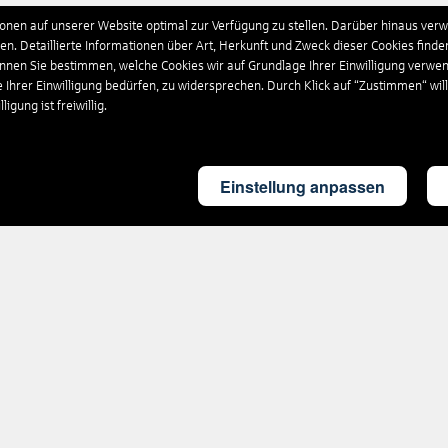
nen auf unserer Website optimal zur Verfügung zu stellen. Darüber hinaus verwe
n. Detaillierte Informationen über Art, Herkunft und Zweck dieser Cookies finde
önnen Sie bestimmen, welche Cookies wir auf Grundlage Ihrer Einwilligung verwe
e Ihrer Einwilligung bedürfen, zu widersprechen. Durch Klick auf “Zustimmen“ wil
igung ist freiwillig.
Einstellung anpassen
Rund um's Reisen
Nützliches
Ausflüge
FAQ
weltweit
Rückvergütung
Reiseversicherung
Parken am
Flughafen