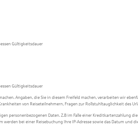
dessen Gültigkeitsdauer
dessen Gültigkeitsdauer
chen. Angaben, die Sie in diesem Freifeld machen, verarbeiten wir ebenf
Krankheiten von Reiseteilnehmern, Fragen zur Rollstuhltauglichkeit des Ur
igen personenbezogenen Daten. Z.B im Falle einer Kreditkartenzahlung d
udem werden bei einer Reisebuchung Ihre IP-Adresse sowie das Datum und di