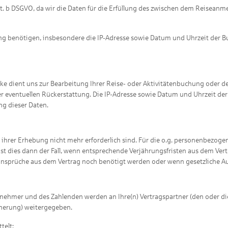
1 lit. b DSGVO, da wir die Daten für die Erfüllung des zwischen dem Reise
g benötigen, insbesondere die IP-Adresse sowie Datum und Uhrzeit der Buchu
dient uns zur Bearbeitung Ihrer Reise- oder Aktivitätenbuchung oder der
r eventuellen Rückerstattung. Die IP-Adresse sowie Datum und Uhrzeit de
ng dieser Daten.
s ihrer Erhebung nicht mehr erforderlich sind. Für die o.g. personenbezo
st dies dann der Fall, wenn entsprechende Verjährungsfristen aus dem Vertr
nsprüche aus dem Vertrag noch benötigt werden oder wenn gesetzliche A
nehmer und des Zahlenden werden an Ihre(n) Vertragspartner (den oder die 
cherung) weitergegeben.
telt: