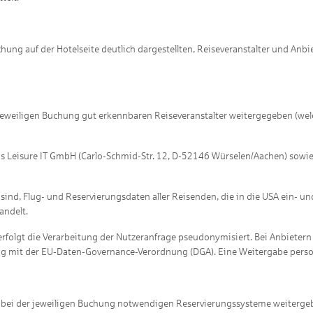
ung auf der Hotelseite deutlich dargestellten, Reiseveranstalter und Anbi
eweiligen Buchung gut erkennbaren Reiseveranstalter weitergegeben (welche
us Leisure IT GmbH (Carlo-Schmid-Str. 12, D-52146 Würselen/Aachen) sowi
tet sind, Flug- und Reservierungsdaten aller Reisenden, die in die USA ein-
andelt.
erfolgt die Verarbeitung der Nutzeranfrage pseudonymisiert. Bei Anbietern
ng mit der EU-Daten-Governance-Verordnung (DGA). Eine Weitergabe person
bei der jeweiligen Buchung notwendigen Reservierungssysteme weitergebe