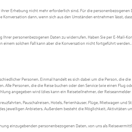
 ihrer Erhebung nicht mehr erforderlich sind. Für die personenbezogenen Da
die Konversation dann, wenn sich aus den Umständen entnehmen lässt, dass d
itung Ihrer personenbezogenen Daten zu widerrufen. Haben Sie per E-Mail-
n einem solchen Fall kann aber die Konversation nicht fortgeführt werde
chiedlicher Personen. Einmal handelt es sich dabei um die Person, die di
n. Alle Personen, die die Reise buchen oder den Service (wie einen Flug o
lung angegeben wird (dies kann ein Reiseteilnehmer, der Reiseanmelder od
reuzfahrten, Pauschalreisen, Hotels, Ferienhäuser, Flüge, Mietwagen und S
s jeweiligen Anbieters. Außerdem besteht die Möglichkeit, Aktivitäten u
ung einzugebenden personenbezogenen Daten, von uns als Reisevermittler