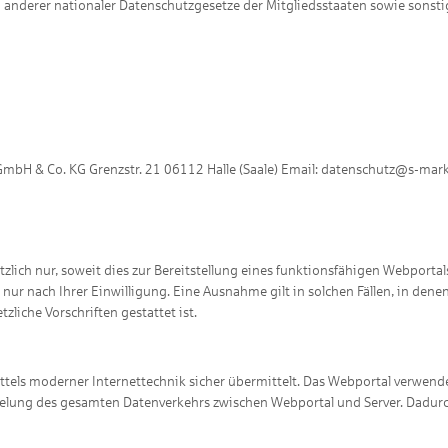
anderer nationaler Datenschutzgesetze der Mitgliedsstaaten sowie sonsti
GmbH & Co. KG Grenzstr. 21 06112 Halle (Saale) Email: datenschutz@s-ma
h nur, soweit dies zur Bereitstellung eines funktionsfähigen Webportals 
 nach Ihrer Einwilligung. Eine Ausnahme gilt in solchen Fällen, in denen
liche Vorschriften gestattet ist.
ttels moderner Internettechnik sicher übermittelt. Das Webportal verwend
lüsselung des gesamten Datenverkehrs zwischen Webportal und Server. Dad