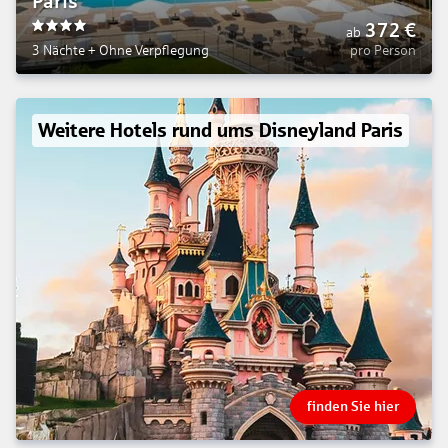
Paris
372
€
ab
4
3 Nächte
+
Ohne Verpflegung
pro Person
Weitere Hotels rund ums Disneyland Paris
finden Sie hier