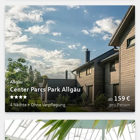
Allgäu
Center Parcs Park Allgäu
159
€
ab
4
4 Nächte
+
Ohne Verpflegung
pro Person