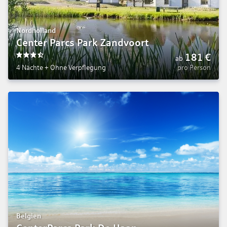
Nordholland
Center Parcs Park Zandvoort
181
€
ab
3.5
4 Nächte
+
Ohne Verpflegung
pro Person
Belgien