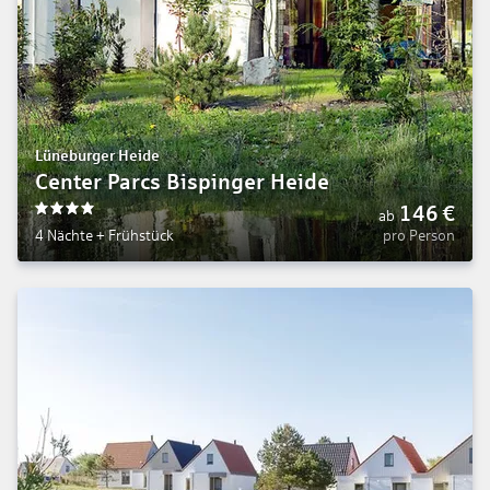
Lüneburger Heide
Center Parcs Bispinger Heide
146
€
ab
4
4 Nächte
+
Frühstück
pro Person