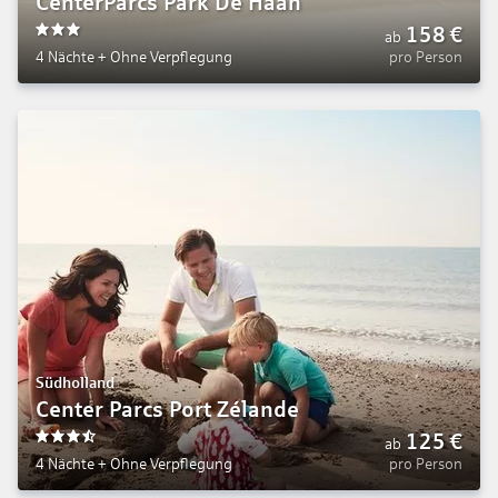
CenterParcs Park De Haan
158
€
ab
3
4 Nächte
+
Ohne Verpflegung
pro Person
Südholland
Center Parcs Port Zélande
125
€
ab
3.5
4 Nächte
+
Ohne Verpflegung
pro Person