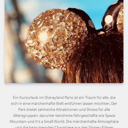
Ein Kurzurlaub im Disneyland Paris ist ein Traum für alle, die
sich in eine märchenhafte Welt entführen lassen möchten. Der
Park bietet zahlreiche Attraktionen und Shows für alle
Altersgruppen, darunter berühmte Fahrgeschäfte wie Space
Mountain und It's a Small World. Die märchenhafte Atmosphäre
und die bezaubernden Charaktere aus den Disney-Filmen