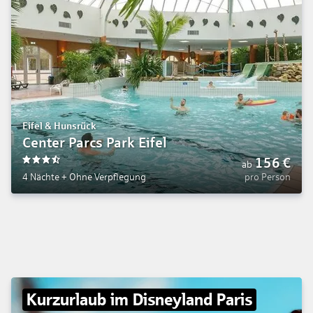
Eifel & Hunsrück
Center Parcs Park Eifel
156
€
ab
3.5
4 Nächte
+
Ohne Verpflegung
pro Person
Kurzurlaub im Disneyland Paris