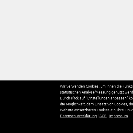
Wir verwenden Cookies, um Ihnen die Funktio
statistischen Analyse/Messung genutzt werde
Durch Klick auf "Einstellungen anpassen" k
die Möglichkeit, dem Einsatz von Cookies, di
Website einsetzbaren Cookies ein. Ihre Einwill
Datenschutzerklärung
|
AGB
|
Impressum