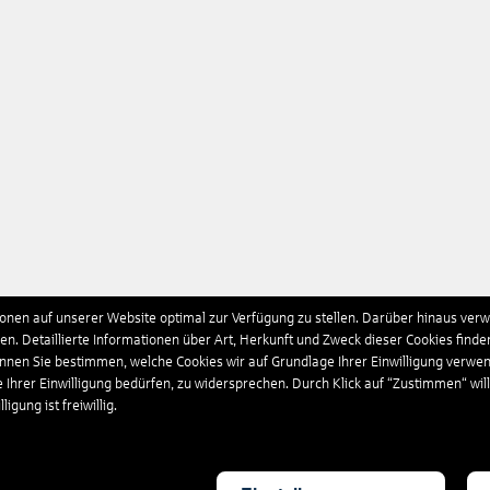
nen auf unserer Website optimal zur Verfügung zu stellen. Darüber hinaus verwe
n. Detaillierte Informationen über Art, Herkunft und Zweck dieser Cookies finde
önnen Sie bestimmen, welche Cookies wir auf Grundlage Ihrer Einwilligung verwe
e Ihrer Einwilligung bedürfen, zu widersprechen. Durch Klick auf “Zustimmen“ wil
igung ist freiwillig.