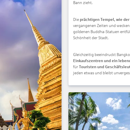
Bann zieht.
Die
prächtigen Tempel, wie der
vergangenen Zeiten und wecken E
goldenen Buddha-Statuen entführ
Schönheit der Stadt.
Gleichzeitig beeindruckt Bangko
Einkaufszentren und ein leben
für
Touristen und Geschäftsleut
jeden etwas und bleibt unvergess