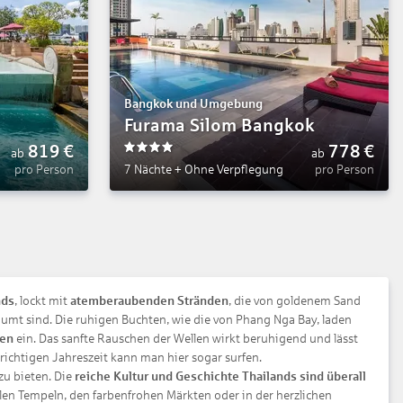
Bangkok und Umgebung
Furama Silom Bangkok
819
€
778
€
ab
ab
4
pro Person
7 Nächte
+
Ohne Verpflegung
pro Person
nds
, lockt mit
atemberaubenden Stränden
, die von goldenem Sand
mt sind. Die ruhigen Buchten, wie die von Phang Nga Bay, laden
men
ein. Das sanfte Rauschen der Wellen wirkt beruhigend und lässt
 richtigen Jahreszeit kann man hier sogar surfen.
zu bieten. Die
reiche Kultur und Geschichte Thailands sind überall
nellen Tempeln, den farbenfrohen Märkten oder in der herzlichen