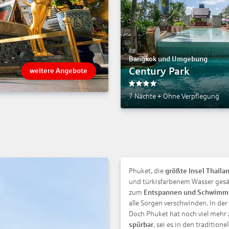
Bangkok und Umgebung
Century Park
weitere Angebote
4
7 Nächte
+
Ohne Verpflegung
Phuket, die
größte Insel Thaila
und türkisfarbenem Wasser gesäu
zum
Entspannen und Schwim
alle Sorgen verschwinden. In der
Doch Phuket hat noch viel mehr 
spürbar
, sei es in den traditio