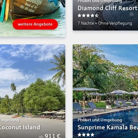
Phuket und Umgebung
Diamond Cliff Resort
4.5
7 Nächte
+
Ohne Verpflegung
weitere Angebote
 Umgebung
Phuket und Umgebung
Coconut Island
Sunprime Kamala Be
911
€
ab