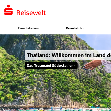
Pauschalreisen
Kreuzfahrten
Thailand: Willkommen im Land d
Das Traumziel Südostasiens