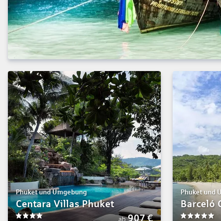
Phuket und Umgebung
Phuket und
Centara Villas Phuket
Barceló 
907
€
ab