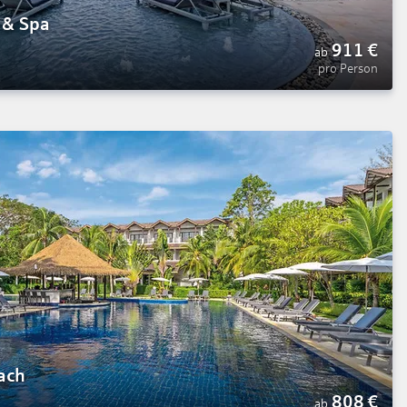
 & Spa
911
€
ab
pro Person
ach
808
€
ab