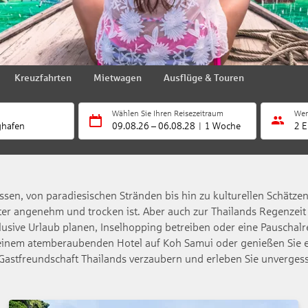
Kreuzfahrten
Mietwagen
Ausflüge & Touren
Wählen Sie Ihren Reisezeitraum
Wer
ghafen
09.08.26
–
06.08.28
1 Woche
2 E
issen, von paradiesischen Stränden bis hin zu kulturellen Schätzen
er angenehm und trocken ist. Aber auch zur Thailands Regenzeit
lusive Urlaub planen, Inselhopping betreiben oder eine Pauschalr
 einem atemberaubenden Hotel auf Koh Samui oder genießen Sie e
Gastfreundschaft Thailands verzaubern und erleben Sie unverges