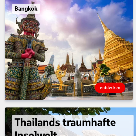
Bangkok
entdecken
Thailands traumhafte
Inselwelt