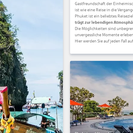
Gastfreundschaft der Einheimis
ist wie eine Reise in die Vergang
Phuket ist ein beliebtes Reisezi
trägt zur lebendigen Atmosphä
Die Möglichkeiten sind unbegren
unvergessliche Momente erleben
Hier werden Sie auf jeden Fall au