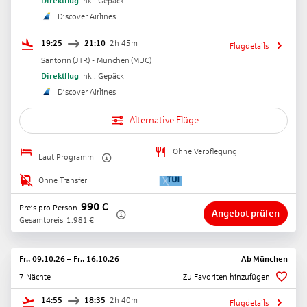
Direktflug
Inkl. Gepäck
Discover Airlines
19:25
21:10
2h 45m
Flugdetails
Santorin
(
JTR
) -
München
(
MUC
)
Direktflug
Inkl. Gepäck
Discover Airlines
Alternative Flüge
Ohne Verpflegung
Laut Programm
Ohne Transfer
990
€
Preis pro Person
Angebot prüfen
Gesamtpreis
1.981
€
Fr., 09.10.26
–
Fr., 16.10.26
Ab
München
7 Nächte
Zu Favoriten hinzufügen
14:55
18:35
2h 40m
Flugdetails