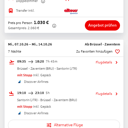
Doppelzimmer
Transfer inkl.
1.030
€
Preis pro Person
Angebot prüfen
Gesamtpreis
2.060
€
Mi., 07.10.26
–
Mi., 14.10.26
Ab
Brüssel - Zaventem
7 Nächte
Zu Favoriten hinzufügen
09:35
18:20
7h 45m
Flugdetails
Brüssel - Zaventem
(
BRU
) -
Santorin
(
JTR
)
mit Stopp
Inkl. Gepäck
Discover Airlines
19:10
23:10
5h
Flugdetails
Santorin
(
JTR
) -
Brüssel - Zaventem
(
BRU
)
mit Stopp
Inkl. Gepäck
Discover Airlines
Alternative Flüge