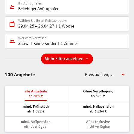
Ihr Abflughafen
Beliebiger Abflughafen
Wählen Sie Ihren Reisezeitraum
29.04.25
–
26.04.27
1 Woche
Wer wird verreisen
2 Erw.
Keine Kinder
1 Zimmer
Mehr Filter anzeigen
100
Angebote
Preis aufsteigend
alle Angebote
Ohne Verpflegung
ab
989
€
ab
989
€
mind. Frühstück
mind. Halbpension
ab
1.022
€
ab
1.264
€
mind. Vollpension
Alles Inklusive
nicht verfügbar
nicht verfügbar