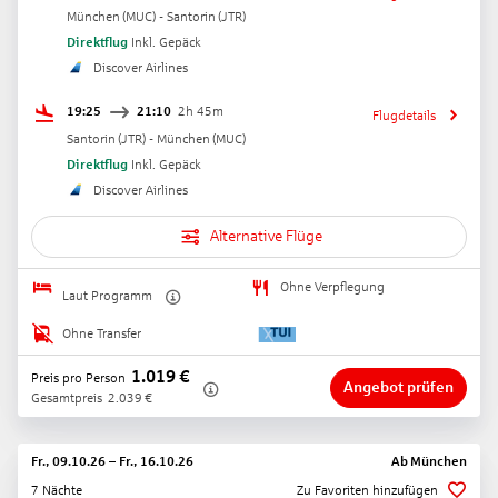
München
(
MUC
) -
Santorin
(
JTR
)
Direktflug
Inkl. Gepäck
Discover Airlines
19:25
21:10
2h 45m
Flugdetails
Santorin
(
JTR
) -
München
(
MUC
)
Direktflug
Inkl. Gepäck
Discover Airlines
Alternative Flüge
Ohne Verpflegung
Laut Programm
Ohne Transfer
1.019
€
Preis pro Person
Angebot prüfen
Gesamtpreis
2.039
€
Fr., 09.10.26
–
Fr., 16.10.26
Ab
München
7 Nächte
Zu Favoriten hinzufügen