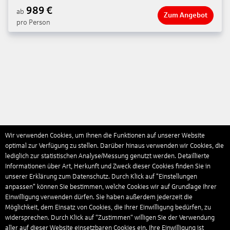
989
€
ab
Zum Angebot
pro Person
Wir verwenden Cookies, um Ihnen die Funktionen auf unserer Website
optimal zur Verfügung zu stellen. Darüber hinaus verwenden wir Cookies, die
lediglich zur statistischen Analyse/Messung genutzt werden. Detaillierte
Informationen über Art, Herkunft und Zweck dieser Cookies finden Sie in
unserer Erklärung zum Datenschutz. Durch Klick auf "Einstellungen
anpassen" können Sie bestimmen, welche Cookies wir auf Grundlage Ihrer
Einwilligung verwenden dürfen. Sie haben außerdem jederzeit die
Möglichkeit, dem Einsatz von Cookies, die Ihrer Einwilligung bedürfen, zu
widersprechen. Durch Klick auf “Zustimmen“ willigen Sie der Verwendung
aller auf dieser Website einsetzbaren Cookies ein. Ihre Einwilligung ist