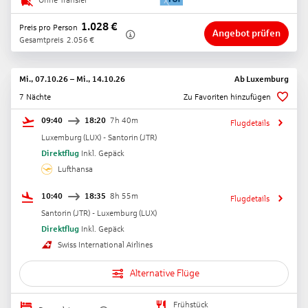
Ohne Transfer
1.028
€
Preis pro Person
Angebot prüfen
Gesamtpreis
2.056
€
Mi., 07.10.26
–
Mi., 14.10.26
Ab
Luxemburg
7 Nächte
Zu Favoriten hinzufügen
09:40
18:20
7h 40m
Flugdetails
Luxemburg
(
LUX
) -
Santorin
(
JTR
)
Direktflug
Inkl. Gepäck
Lufthansa
10:40
18:35
8h 55m
Flugdetails
Santorin
(
JTR
) -
Luxemburg
(
LUX
)
Direktflug
Inkl. Gepäck
Swiss International Airlines
Alternative Flüge
Frühstück