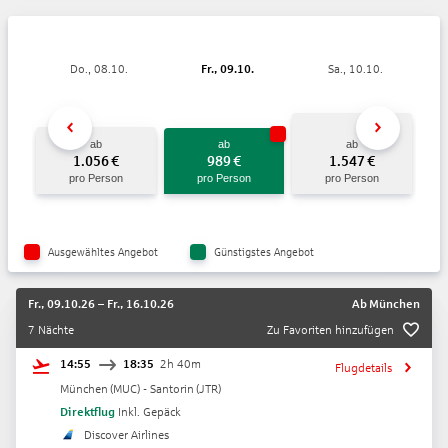
Do., 08.10.
Fr., 09.10.
Sa., 10.10.
ab
ab
ab
1.056
€
989
€
1.547
€
pro Person
pro Person
pro Person
Ausgewähltes Angebot
Günstigstes Angebot
Fr., 09.10.26
–
Fr., 16.10.26
Ab
München
7 Nächte
Zu Favoriten hinzufügen
14:55
18:35
2h 40m
Flugdetails
München
(
MUC
) -
Santorin
(
JTR
)
Direktflug
Inkl. Gepäck
Discover Airlines