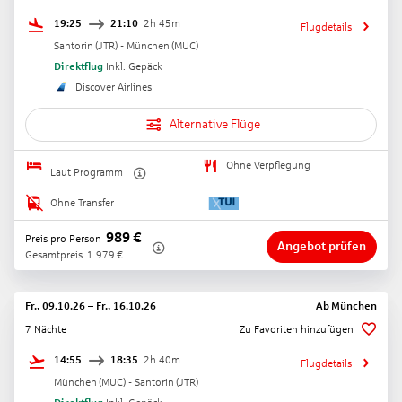
19:25
21:10
2h 45m
Flugdetails
Santorin
(
JTR
) -
München
(
MUC
)
Direktflug
Inkl. Gepäck
Discover Airlines
Alternative Flüge
Ohne Verpflegung
Laut Programm
Ohne Transfer
989
€
Preis pro Person
Angebot prüfen
Gesamtpreis
1.979
€
Fr., 09.10.26
–
Fr., 16.10.26
Ab
München
7 Nächte
Zu Favoriten hinzufügen
14:55
18:35
2h 40m
Flugdetails
München
(
MUC
) -
Santorin
(
JTR
)