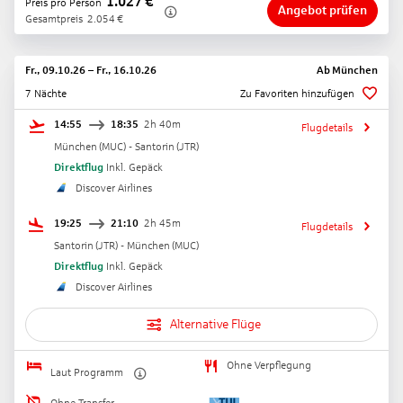
1.027
€
Preis pro Person
Angebot prüfen
Gesamtpreis
2.054
€
Fr., 09.10.26
–
Fr., 16.10.26
Ab
München
7 Nächte
Zu Favoriten hinzufügen
14:55
18:35
2h 40m
Flugdetails
München
(
MUC
) -
Santorin
(
JTR
)
Direktflug
Inkl. Gepäck
Discover Airlines
19:25
21:10
2h 45m
Flugdetails
Santorin
(
JTR
) -
München
(
MUC
)
Direktflug
Inkl. Gepäck
Discover Airlines
Alternative Flüge
Ohne Verpflegung
Laut Programm