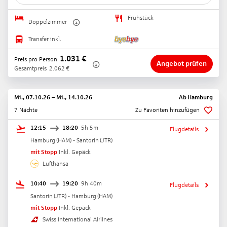
Frühstück
Doppelzimmer
Transfer inkl.
1.031
€
Preis pro Person
Angebot prüfen
Gesamtpreis
2.062
€
Mi., 07.10.26
–
Mi., 14.10.26
Ab
Hamburg
7 Nächte
Zu Favoriten hinzufügen
12:15
18:20
5h 5m
Flugdetails
Hamburg
(
HAM
) -
Santorin
(
JTR
)
mit Stopp
Inkl. Gepäck
Lufthansa
10:40
19:20
9h 40m
Flugdetails
Santorin
(
JTR
) -
Hamburg
(
HAM
)
mit Stopp
Inkl. Gepäck
Swiss International Airlines