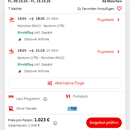
Fr., 09.10.26
–
Fr., 16.10.26
Ab
München
7 Nächte
Zu Favoriten hinzufügen
14:55
18:35
2h 40m
Flugdetails
München
(
MUC
) -
Santorin
(
JTR
)
Direktflug
Inkl. Gepäck
Discover Airlines
19:25
21:10
2h 45m
Flugdetails
Santorin
(
JTR
) -
München
(
MUC
)
Direktflug
Inkl. Gepäck
Discover Airlines
Alternative Flüge
Frühstück
Laut Programm
Ohne Transfer
1.023
€
Preis pro Person
Angebot prüfen
Gesamtpreis
2.046
€