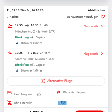
Fr., 09.10.26
–
Fr., 16.10.26
Ab
München
7 Nächte
Zu Favoriten hinzufügen
14:55
18:35
2h 40m
Flugdetails
München
(
MUC
) -
Santorin
(
JTR
)
Direktflug
Inkl. Gepäck
Discover Airlines
19:25
21:10
2h 45m
Flugdetails
Santorin
(
JTR
) -
München
(
MUC
)
Direktflug
Inkl. Gepäck
Discover Airlines
Alternative Flüge
Ohne Verpflegung
Laut Programm
Ohne Transfer