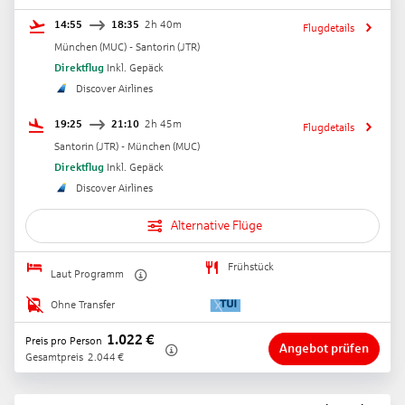
14:55
18:35
2h 40m
Flugdetails
München
(
MUC
) -
Santorin
(
JTR
)
Direktflug
Inkl. Gepäck
Discover Airlines
19:25
21:10
2h 45m
Flugdetails
Santorin
(
JTR
) -
München
(
MUC
)
Direktflug
Inkl. Gepäck
Discover Airlines
Alternative Flüge
Frühstück
Laut Programm
Ohne Transfer
1.022
€
Preis pro Person
Angebot prüfen
Gesamtpreis
2.044
€