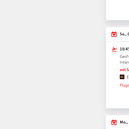
So., 
10:4
Genf
Inter
mit 
E
Flugd
Mo.,