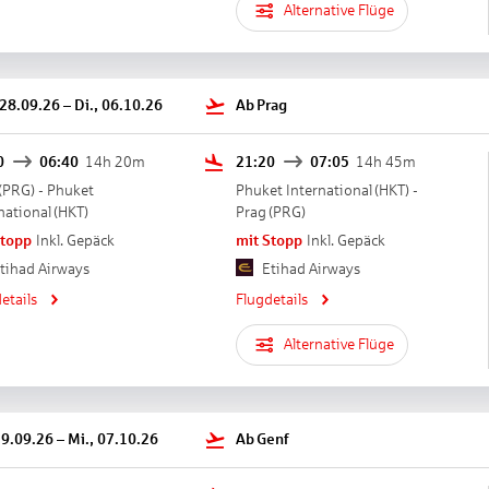
Alternative Flüge
 28.09.26
–
Di., 06.10.26
Ab
Prag
0
06:40
14h 20m
21:20
07:05
14h 45m
(
PRG
) -
Phuket
Phuket International
(
HKT
) -
national
(
HKT
)
Prag
(
PRG
)
Stopp
Inkl. Gepäck
mit Stopp
Inkl. Gepäck
tihad Airways
Etihad Airways
etails
Flugdetails
Alternative Flüge
29.09.26
–
Mi., 07.10.26
Ab
Genf