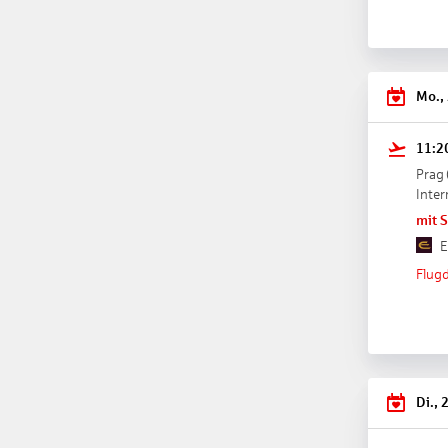
Mo.,
11:2
Prag
Inter
mit 
E
Flugd
Di., 