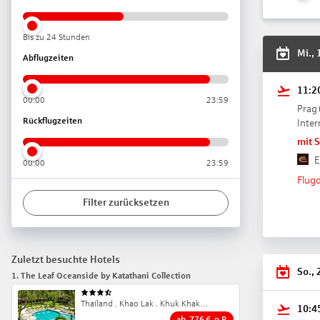
Bis zu 24 Stunden
Mi., 
Abflugzeiten
11:2
00:00
23:59
Prag
Rückflugzeiten
Inter
mit 
E
00:00
23:59
Flugd
Filter zurücksetzen
Zuletzt besuchte Hotels
So., 
1
.
The Leaf Oceanside by Katathani Collection
3.5
Thailand . Khao Lak . Khuk Khak Beach
10:4
ab
776
€
p.P.