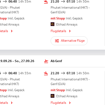
5
06:40
14h 55m
21:20
07:10
14h 50m
(
GVA
) -
Phuket
Phuket International
(
HKT
) -
national
(
HKT
)
Genf
(
GVA
)
Stopp
Inkl. Gepäck
mit Stopp
Inkl. Gepäck
tihad Airways
Etihad Airways
etails
Flugdetails
Alternative Flüge
19.09.26
–
So., 27.09.26
Ab
Genf
5
06:40
14h 55m
21:20
07:10
14h 50m
(
GVA
) -
Phuket
Phuket International
(
HKT
) -
national
(
HKT
)
Genf
(
GVA
)
Stopp
Inkl. Gepäck
mit Stopp
Inkl. Gepäck
tihad Airways
Etihad Airways
etails
Flugdetails