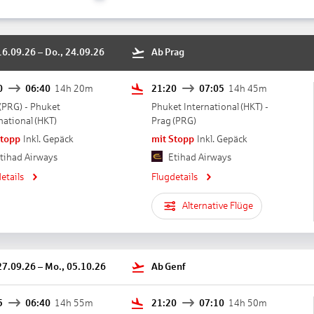
16.09.26
–
Do., 24.09.26
Ab
Prag
0
06:40
14h 20m
21:20
07:05
14h 45m
(
PRG
) -
Phuket
Phuket International
(
HKT
) -
national
(
HKT
)
Prag
(
PRG
)
Stopp
Inkl. Gepäck
mit Stopp
Inkl. Gepäck
tihad Airways
Etihad Airways
etails
Flugdetails
Alternative Flüge
27.09.26
–
Mo., 05.10.26
Ab
Genf
5
06:40
14h 55m
21:20
07:10
14h 50m