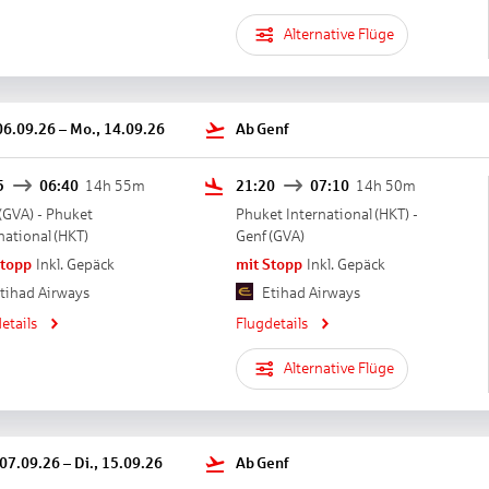
Alternative Flüge
06.09.26
–
Mo., 14.09.26
Ab
Genf
5
06:40
14h 55m
21:20
07:10
14h 50m
(
GVA
) -
Phuket
Phuket International
(
HKT
) -
national
(
HKT
)
Genf
(
GVA
)
Stopp
Inkl. Gepäck
mit Stopp
Inkl. Gepäck
tihad Airways
Etihad Airways
etails
Flugdetails
Alternative Flüge
 07.09.26
–
Di., 15.09.26
Ab
Genf