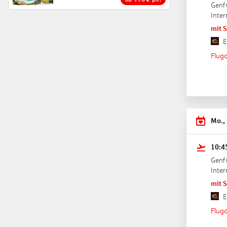
Genf
Inter
mit 
E
Flugd
Mo.,
10:4
Genf
Inter
mit 
E
Flugd