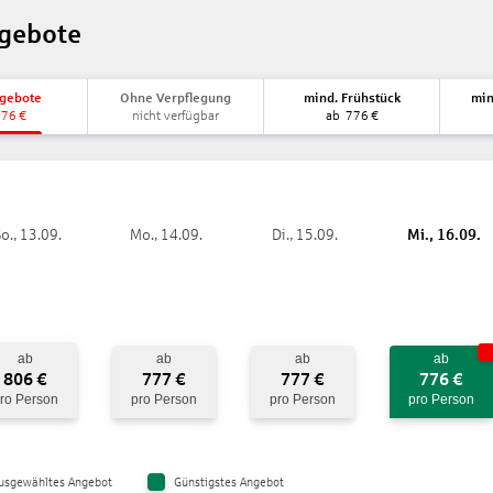
gebote
ngebote
Ohne Verpflegung
mind. Frühstück
min
776
€
nicht verfügbar
ab
776
€
o., 13.09.
Mo., 14.09.
Di., 15.09.
Mi., 16.09.
ab
ab
ab
ab
806
€
777
€
777
€
776
€
ro Person
pro Person
pro Person
pro Person
usgewähltes Angebot
Günstigstes Angebot