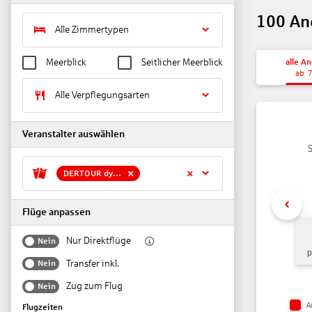
100
An
Alle Zimmertypen
alle A
Meerblick
Seitlicher Meerblick
ab
Alle Verpflegungsarten
Veranstalter auswählen
S
DERTOUR dynamisch
Flüge anpassen
Nur Direktflüge
Nein
p
Transfer inkl.
Nein
Zug zum Flug
Nein
A
Flugzeiten