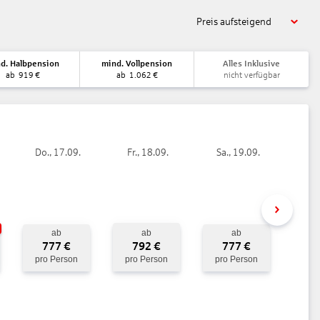
Preis aufsteigend
d. Halbpension
mind. Vollpension
Alles Inklusive
ab
919
€
ab
1.062
€
nicht verfügbar
Do., 17.09.
Fr., 18.09.
Sa., 19.09.
ab
ab
ab
777
€
792
€
777
€
pro Person
pro Person
pro Person