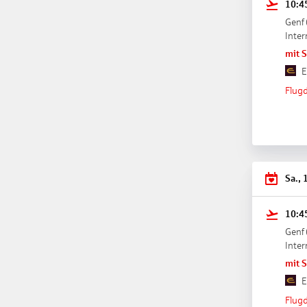
10:4
Genf
Inter
mit 
E
Flugd
Sa., 
10:4
Genf
Inter
mit 
E
Flugd