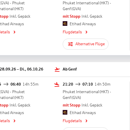
(
GVA
) -
Phuket
Phuket International
(
HKT
) -
national
(
HKT
)
Genf
(
GVA
)
Stopp
Inkl. Gepäck
mit Stopp
Inkl. Gepäck
tihad Airways
Etihad Airways
etails
Flugdetails
Alternative Flüge
 28.09.26
–
Di., 06.10.26
Ab
Genf
5
06:40
14h 55m
21:20
07:10
14h 50m
(
GVA
) -
Phuket
Phuket International
(
HKT
) -
national
(
HKT
)
Genf
(
GVA
)
Stopp
Inkl. Gepäck
mit Stopp
Inkl. Gepäck
tihad Airways
Etihad Airways
etails
Flugdetails