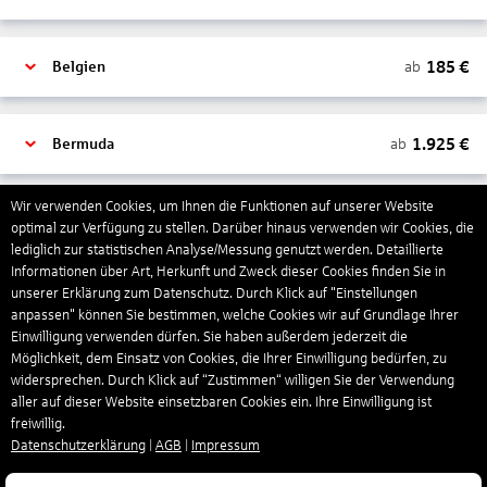
185
€
ab
Belgien
1.925
€
ab
Bermuda
Wir verwenden Cookies, um Ihnen die Funktionen auf unserer Website
441
€
ab
Bonaire, Sint Eustatius und Saba
optimal zur Verfügung zu stellen. Darüber hinaus verwenden wir Cookies, die
lediglich zur statistischen Analyse/Messung genutzt werden. Detaillierte
Informationen über Art, Herkunft und Zweck dieser Cookies finden Sie in
unserer Erklärung zum Datenschutz. Durch Klick auf "Einstellungen
443
€
ab
Botswana
anpassen" können Sie bestimmen, welche Cookies wir auf Grundlage Ihrer
Einwilligung verwenden dürfen. Sie haben außerdem jederzeit die
Möglichkeit, dem Einsatz von Cookies, die Ihrer Einwilligung bedürfen, zu
355
€
ab
Brasilien
widersprechen. Durch Klick auf “Zustimmen“ willigen Sie der Verwendung
aller auf dieser Website einsetzbaren Cookies ein. Ihre Einwilligung ist
freiwillig.
Datenschutzerklärung
|
AGB
|
Impressum
46
€
ab
Bulgarien