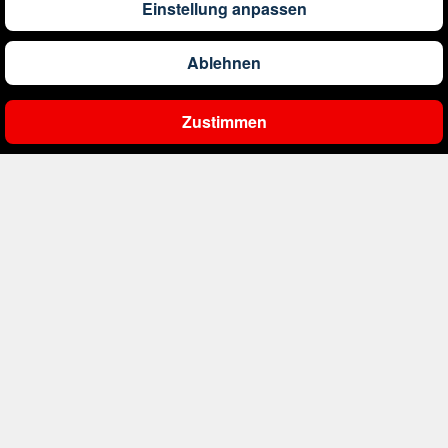
Einstellung anpassen
252
€
ab
Chile
Ablehnen
258
€
ab
China
Zustimmen
Ergebnisse filtern
751
€
ab
Cook-Inseln
254
€
ab
Costa Rica
274
€
ab
Curaçao
291
€
ab
Dänemark