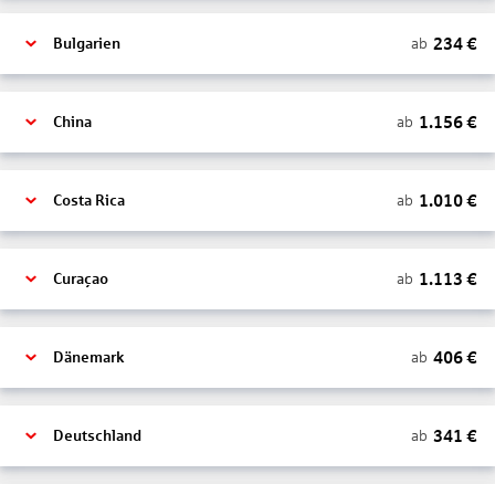
234
€
ab
Bulgarien
1.156
€
ab
China
1.010
€
ab
Costa Rica
1.113
€
ab
Curaçao
406
€
ab
Dänemark
341
€
ab
Deutschland