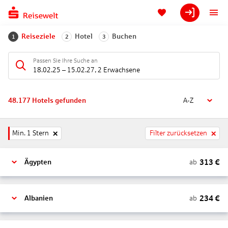
Reiseziele
Hotel
Buchen
1
2
3
Passen Sie Ihre Suche an
18.02.25
–
15.02.27
,
2 Erwachsene
48.177
Hotels gefunden
A-Z
Min. 1 Stern
Filter zurücksetzen
313
€
ab
Ägypten
234
€
ab
Albanien